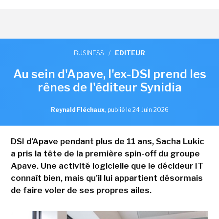
BUSINESS
/
EDITEUR
Au sein d'Apave, l'ex-DSI prend les
rênes de l'éditeur Synidia
Reynald Fléchaux
,
publié le 24 Juin 2026
DSI d'Apave pendant plus de 11 ans, Sacha Lukic
a pris la tête de la première spin-off du groupe
Apave. Une activité logicielle que le décideur IT
connaît bien, mais qu'il lui appartient désormais
de faire voler de ses propres ailes.