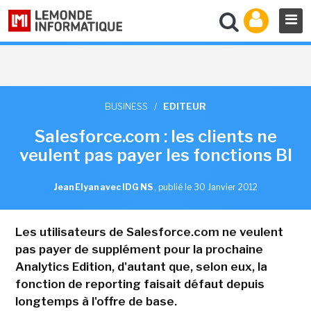
BUSINESS
/
EDITEUR
Salesforce.com : les clients ne
veulent pas payer les fonctions BI
Jean Elyan avec IDG NS
,
publié le 30 Janvier 2012
Les utilisateurs de Salesforce.com ne veulent
pas payer de supplément pour la prochaine
Analytics Edition, d'autant que, selon eux, la
fonction de reporting faisait défaut depuis
longtemps à l'offre de base.