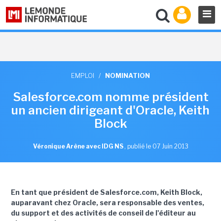
EMPLOI
/
NOMINATION
Salesforce.com nomme président
un ancien dirigeant d'Oracle, Keith
Block
Véronique Arène avec IDG NS
,
publié le 07 Juin 2013
En tant que président de Salesforce.com, Keith Block,
auparavant chez Oracle, sera responsable des ventes,
du support et des activités de conseil de l'éditeur
au