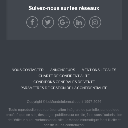
Suivez-nous sur les réseaux
NOUS CONTACTER
ANNONCEURS
MENTIONS LÉGALES
CHARTE DE CONFIDENTIALITÉ
CONDITIONS GÉNÉRALES DE VENTE
PARAMÈTRES DE GESTION DE LA CONFIDENTIALITÉ
Copyright © LeMondeInformatique.fr 1997-2026
Toute reproduction ou représentation intégrale ou partielle, par quelque
procédé que ce soit, des pages publiées sur ce site, faite sans l'autorisation
de l'éditeur ou du webmaster du site LeMondeInformatique.fr est illicite et
constitue une contrefaçon.