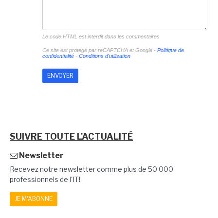
Le code HTML est interdit dans les commentaires
Ce site est protégé par reCAPTCHA et Google -
Politique de
confidentialité
-
Conditions d'utilisation
SUIVRE TOUTE L'ACTUALITÉ
Newsletter
Recevez notre newsletter comme plus de 50 000
professionnels de l'IT!
JE M'ABONNE