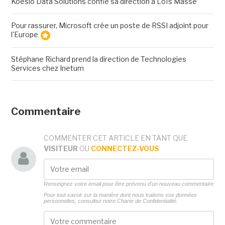
Koesio Data Solutions confie sa direction à Loïs Masse
Pour rassurer, Microsoft crée un poste de RSSI adjoint pour
l'Europe
Stéphane Richard prend la direction de Technologies
Services chez Inetum
Commentaire
COMMENTER CET ARTICLE EN TANT QUE
VISITEUR
OU
CONNECTEZ-VOUS
Renseignez votre email pour être prévenu d'un nouveau commentaire
Pour tout savoir sur la manière dont nous traitons vos données
personnelles, consultez notre
Charte de Confidentialité.