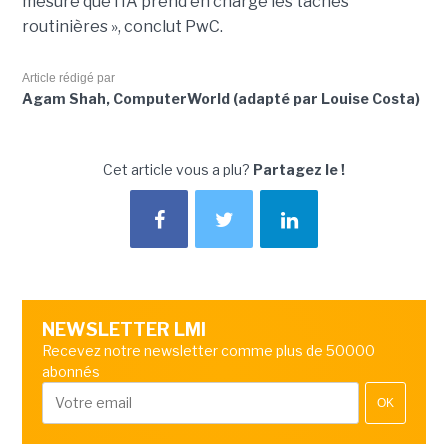
mesure que l’IA prend en charge les tâches
routinières », conclut PwC.
Article rédigé par
Agam Shah, ComputerWorld (adapté par Louise Costa)
Cet article vous a plu?
Partagez le !
NEWSLETTER LMI
Recevez notre newsletter comme plus de 50000
abonnés
OK