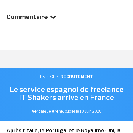
Commentaire
EMPLOI
/
RECRUTEMENT
Le service espagnol de freelance
IT Shakers arrive en France
Véronique Arène
,
publié le 10 Juin 2026
Après l'Italie, le Portugal et le Royaume-Uni, la