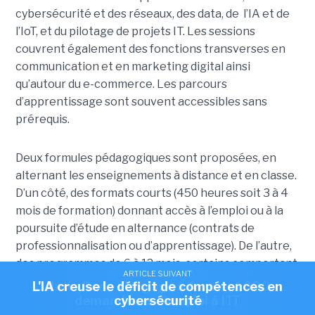
cybersécurité et des réseaux, des data, de l’IA et de
l’IoT, et du pilotage de projets IT. Les sessions
couvrent également des fonctions transverses en
communication et en marketing digital ainsi
qu’autour du e-commerce. Les parcours
d’apprentissage sont souvent accessibles sans
prérequis.
Deux formules pédagogiques sont proposées, en
alternant les enseignements à distance et en classe.
D’un côté, des formats courts (450 heures soit 3 à 4
mois de formation) donnant accès à l’emploi ou à la
poursuite d’étude en alternance (contrats de
professionnalisation ou d’apprentissage). De l’autre,
des programmes de 6 à 12 mois, certains comportant
ARTICLE SUIVANT
ARTICLE SUIVANT
des spécialisations. Un grand nombre de formations
L'IA creuse le déficit de compétences en
Paris Code s'engage à former 1000
Paris Code comportent des stages ou des périodes
demandeurs d'emploi à l'IT
cybersécurité