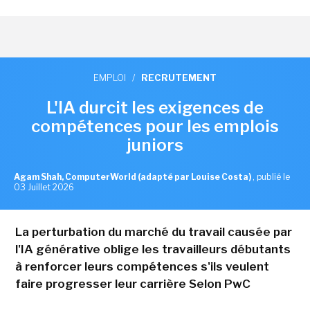
EMPLOI
/
RECRUTEMENT
L'IA durcit les exigences de
compétences pour les emplois
juniors
Agam Shah, ComputerWorld (adapté par Louise Costa)
,
publié le
03 Juillet 2026
La perturbation du marché du travail causée par
l'IA générative oblige les travailleurs débutants
à renforcer leurs compétences s'ils veulent
faire progresser leur carrière Selon PwC