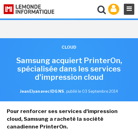
CLOUD
Samsung acquiert PrinterOn,
spécialisée dans les services
d'impression cloud
Jean Elyan avec IDG NS
,
publié le 03 Septembre 2014
Pour renforcer ses services d'impression
cloud, Samsung a racheté la société
canadienne PrinterOn.