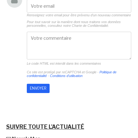
Renseignez votre email pour être prévenu d'un nouveau commentaire
Pour tout savoir sur la manière dont nous traitons vos données
personnelles, consultez notre
Charte de Confidentialité.
Le code HTML est interdit dans les commentaires
Ce site est protégé par reCAPTCHA et Google -
Politique de
confidentialité
-
Conditions d'utilisation
SUIVRE TOUTE L'ACTUALITÉ