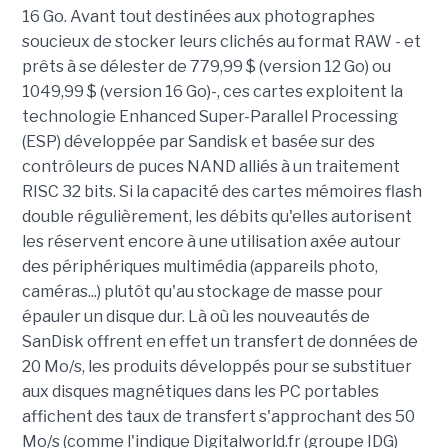
16 Go. Avant tout destinées aux photographes
soucieux de stocker leurs clichés au format RAW - et
prêts à se délester de 779,99 $ (version 12 Go) ou
1049,99 $ (version 16 Go)-, ces cartes exploitent la
technologie Enhanced Super-Parallel Processing
(ESP) développée par Sandisk et basée sur des
contrôleurs de puces NAND alliés à un traitement
RISC 32 bits. Si la capacité des cartes mémoires flash
double régulièrement, les débits qu'elles autorisent
les réservent encore à une utilisation axée autour
des périphériques multimédia (appareils photo,
caméras...) plutôt qu'au stockage de masse pour
épauler un disque dur. Là où les nouveautés de
SanDisk offrent en effet un transfert de données de
20 Mo/s, les produits développés pour se substituer
aux disques magnétiques dans les PC portables
affichent des taux de transfert s'approchant des 50
Mo/s (comme l'indique Digitalworld.fr (groupe IDG)