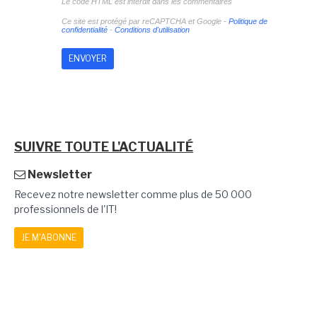
Le code HTML est interdit dans les commentaires
Ce site est protégé par reCAPTCHA et Google -
Politique de
confidentialité
-
Conditions d'utilisation
SUIVRE TOUTE L'ACTUALITÉ
Newsletter
Recevez notre newsletter comme plus de 50 000
professionnels de l'IT!
JE M'ABONNE