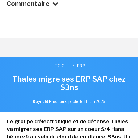
Commentaire
LOGICIEL
/
ERP
Thales migre ses ERP SAP chez
S3ns
Reynald Fléchaux
,
publié le 11 Juin 2026
Le groupe d'électronique et de défense Thales
va migrer ses ERP SAP sur un coeur S/4 Hana
hébergé au sein du cloud de confiance, S3ns. Un