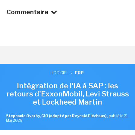
Commentaire
LOGICIEL
/
ERP
Intégration de l'IA à SAP : les
retours d'ExxonMobil, Levi Strauss
et Lockheed Martin
Stephanie Overby, CIO (adapté par Reynald Fléchaux)
,
publié le 21
Mai 2026