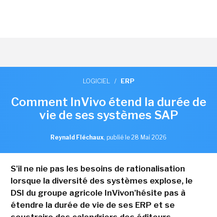
LOGICIEL
/
ERP
Comment InVivo étend la durée de
vie de ses systèmes SAP
Reynald Fléchaux
,
publié le 28 Mai 2026
S'il ne nie pas les besoins de rationalisation
lorsque la diversité des systèmes explose, le
DSI du groupe agricole InVivon'hésite pas à
étendre la durée de vie de ses ERP et se
soustraire des calendriers des éditeurs.