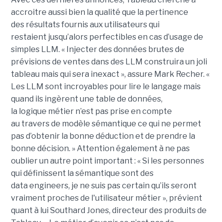
a
ccroitre aussi bien la qualité que la pertinence
des
résultats fournis aux utilisateurs qui
restai
ent
jusqu’alors perfectible
s
en cas d’usage de
simples LLM.
« Injecter
des données brutes de
prévisions de ventes dans des LLM construira un joli
tableau mais qui sera inexact », assure Mark Recher. «
Les LLM sont incroyables pour lire le langage mais
quand ils ingèrent une table de données,
la
logique
métier n’est pas
prise
en compte
au travers de modèle sémantique ce qui ne permet
pas d’obtenir la bonne déduction et de prendre la
bonne décision. »
Attention également à ne pas
oublier un autre point important :
« Si les personnes
qui définissent la sémantique sont des
data
engineers
, je ne suis pas certain qu’ils seront
vraiment proches de l'utilisateur métier », prévient
quant à lui Southard Jones, directeur des produits de