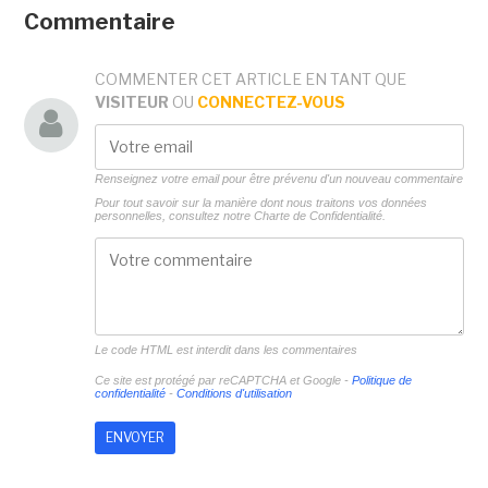
Commentaire
COMMENTER CET ARTICLE EN TANT QUE
VISITEUR
OU
CONNECTEZ-VOUS
Renseignez votre email pour être prévenu d'un nouveau commentaire
Pour tout savoir sur la manière dont nous traitons vos données
personnelles, consultez notre
Charte de Confidentialité.
Le code HTML est interdit dans les commentaires
Ce site est protégé par reCAPTCHA et Google -
Politique de
confidentialité
-
Conditions d'utilisation