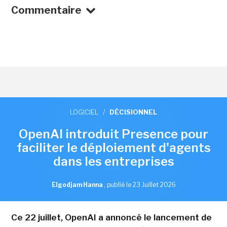
Commentaire
LOGICIEL
/
DÉCISIONNEL
OpenAI introduit Presence pour
faciliter le déploiement d'agents
dans les entreprises
Elgodjam Hanna
,
publié le 23 Juillet 2026
Ce 22 juillet, OpenAI a annoncé le lancement de