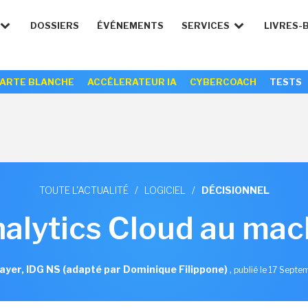
DOSSIERS
ÉVÉNEMENTS
SERVICES
LIVRES-
ARTE BLANCHE
ACCÉLERATEUR IA
CYBERCOACH
TESTS
TOUTE L'ACTUALITÉ
/
LOGICIEL
/
DÉCISIONNEL
alytics Cloud au mach
ayer, IDG NS (adapté par Dominique Filippone)
,
publié le 17 Sept