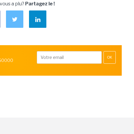
 vous a plu?
Partagez le !
OK
 50000