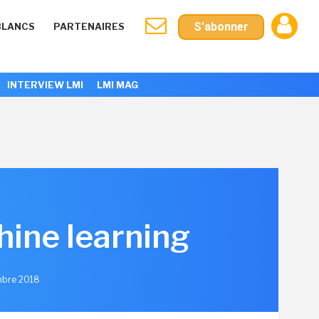
S'abonner
BLANCS
PARTENAIRES
INTERVIEW LMI
LMI MAG
ine learning
embre 2018