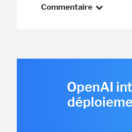
Commentaire
OpenAI int
déploiemen