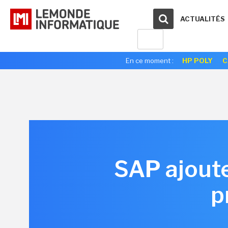
ACTUALITÉS
En ce moment :
HP POLY
C
SAP ajoute
p