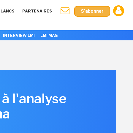
S'abonner
BLANCS
PARTENAIRES
INTERVIEW LMI
LMI MAG
à l'analyse
na