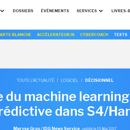
DOSSIERS
ÉVÉNEMENTS
SERVICES
LIVRES-
ARTE BLANCHE
ACCÉLERATEUR IA
CYBERCOACH
TESTS
TOUTE L'ACTUALITÉ
/
LOGICIEL
/
DÉCISIONNEL
 du machine learning 
rédictive dans S4/Ha
Maryse Gros / IDG News Service
,
publié le 19 Mai 2017