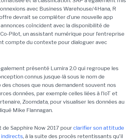
omatisée et la classification. SAP a également mis
s connexions avec Business Warehouse/4Hana, R
L’offre devrait se compléter d’une nouvelle app
s annonces coïncident avec la disponibilité de
Co-Pilot, un assistant numérique pour l’entreprise
ient compte du contexte pour dialoguer avec
 également présenté Lumira 2.0 qui regroupe les
 conception connus jusque-là sous le nom de
ne des choses que nous demandent souvent nos
urces données, par exemple celles liées à l’IoT et
partenaire, Zoomdata, pour visualiser les données au
indiqué Mike Flannagan.
t de Sapphire Now 2017 pour
clarifier son attitude
 indirects
, à la suite des procès retentissants qu'il