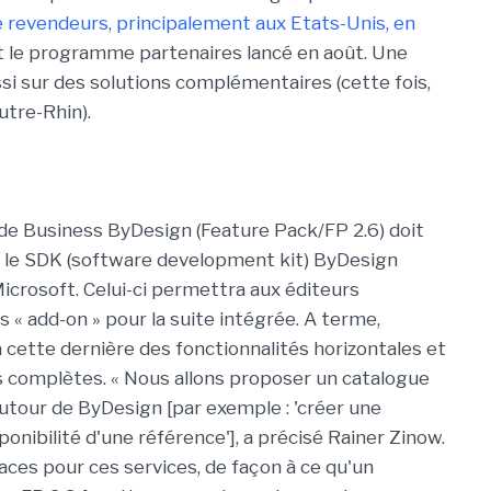
e revendeurs, principalement aux Etats-Unis, en
int le programme partenaires lancé en août. Une
ssi sur des solutions complémentaires (cette fois,
utre-Rhin).
de Business ByDesign (Feature Pack/FP 2.6) doit
le, le SDK (software development kit) ByDesign
icrosoft. Celui-ci permettra aux éditeurs
 « add-on » pour la suite intégrée. A terme,
 à cette dernière des fonctionnalités horizontales et
s complètes. « Nous allons proposer un catalogue
utour de ByDesign [par exemple : 'créer une
onibilité d'une référence'], a précisé Rainer Zinow.
faces pour ces services, de façon à ce qu'un