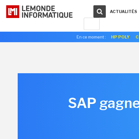
ACTUALITÉS
En ce moment :
HP POLY
C
SAP gagner