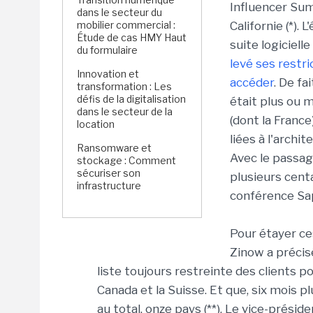
Influencer Sum
dans le secteur du
mobilier commercial :
Californie (*). L
Étude de cas HMY Haut
suite logiciell
du formulaire
levé ses restri
Innovation et
accéder
. De fa
transformation : Les
défis de la digitalisation
était plus ou m
dans le secteur de la
(dont la France
location
liées à l'arch
Ransomware et
Avec le passag
stockage : Comment
sécuriser son
plusieurs centa
infrastructure
conférence Sa
Pour étayer c
Zinow a précisé
liste toujours restreinte des clients p
Canada et la Suisse. Et que, six mois plu
au total, onze pays (**). Le vice-prés