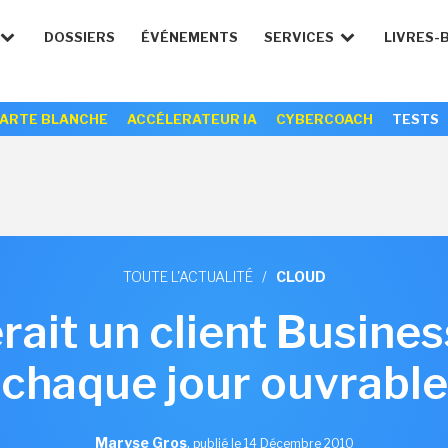
DOSSIERS
ÉVÉNEMENTS
SERVICES
LIVRES-
ARTE BLANCHE
ACCÉLERATEUR IA
CYBERCOACH
TESTS
TOUTE L'ACTUALITÉ
/
CLOUD
ait un client Busine
chaque jour ouvrable
Maryse Gros
,
publié le 14 Décembre 2010