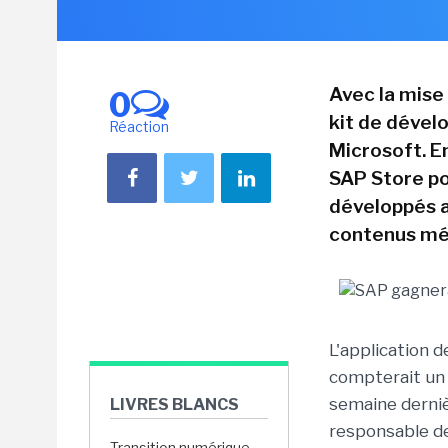
Avec la mise
0
kit de dével
Réaction
Microsoft. En
SAP Store po
développés au
contenus mé
L'application 
compterait un 
semaine derniè
LIVRES BLANCS
responsable de 
Transition numérique