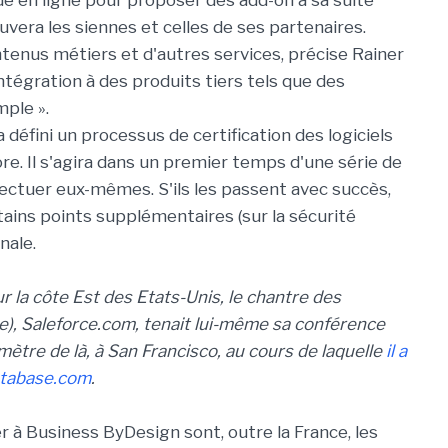
e en ligne pour proposer des add-on à sa suite
vera les siennes et celles de ses partenaires.
enus métiers et d'autres services, précise Rainer
tégration à des produits tiers tels que des
mple ».
défini un processus de certification des logiciels
e. Il s'agira dans un premier temps d'une série de
fectuer eux-mêmes. S'ils les passent avec succès,
rtains points supplémentaires (sur la sécurité
nale.
r la côte Est des Etats-Unis, le chantre des
ce), Saleforce.com, tenait lui-même sa conférence
ètre de là, à San Francisco, au cours de laquelle
il a
atabase.com
.
r à Business ByDesign sont, outre la France, les