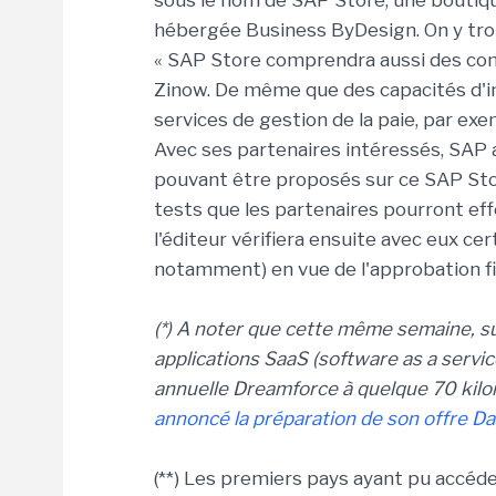
sous le nom de SAP Store, une boutiqu
hébergée Business ByDesign. On y trou
« SAP Store comprendra aussi des cont
Zinow. De même que des capacités d'in
services de gestion de la paie, par exe
Avec ses partenaires intéressés, SAP a 
pouvant être proposés sur ce SAP Stor
tests que les partenaires pourront ef
l'éditeur vérifiera ensuite avec eux ce
notamment) en vue de l'approbation fi
(*) A noter que cette même semaine, su
applications SaaS (software as a servi
annuelle Dreamforce à quelque 70 kilom
annoncé la préparation de son offre D
(**) Les premiers pays ayant pu accéde