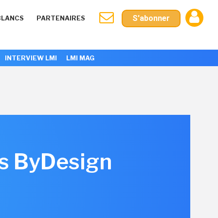
S'abonner
BLANCS
PARTENAIRES
INTERVIEW LMI
LMI MAG
ss ByDesign