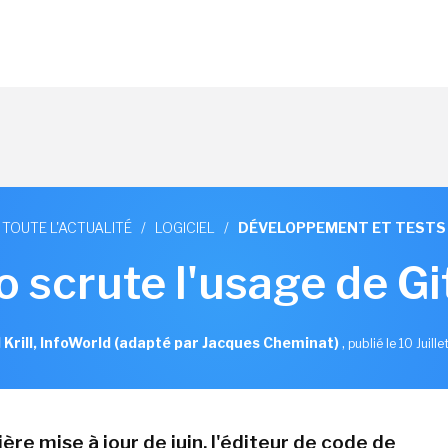
TOUTE L'ACTUALITÉ
/
LOGICIEL
/
DÉVELOPPEMENT ET TESTS
o scrute l'usage de G
l Krill, InfoWorld (adapté par Jacques Cheminat)
,
publié le 10 Juill
ère mise à jour de juin, l'éditeur de code de