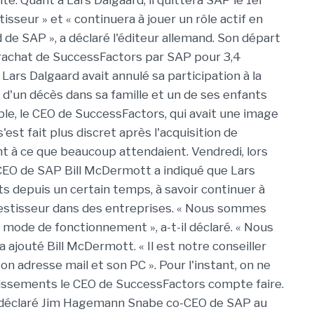
é. Quant à Lars Dalgaard, il quittera SAP le 1er
isseur » et « continuera à jouer un rôle actif en
d de SAP », a déclaré l'éditeur allemand. Son départ
 rachat de SuccessFactors par SAP pour 3,4
, Lars Dalgaard avait annulé sa participation à la
d'un décès dans sa famille et un de ses enfants
ble, le CEO de SuccessFactors, qui avait une image
est fait plus discret après l'acquisition de
 à ce que beaucoup attendaient. Vendredi, lors
CEO de SAP Bill McDermott a indiqué que Lars
 depuis un certain temps, à savoir continuer à
vestisseur dans des entreprises. « Nous sommes
mode de fonctionnement », a-t-il déclaré. « Nous
a ajouté Bill McDermott. « Il est notre conseiller
on adresse mail et son PC ». Pour l'instant, on ne
stissements le CEO de SuccessFactors compte faire.
 a déclaré Jim Hagemann Snabe co-CEO de SAP au