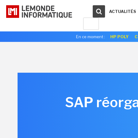
ACTUALITÉS
En ce moment :
HP POLY
C
SAP réorga