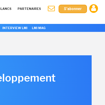
S'abonner
BLANCS
PARTENAIRES
INTERVIEW LMI
LMI MAG
veloppement