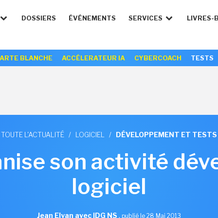
DOSSIERS
ÉVÉNEMENTS
SERVICES
LIVRES-
ARTE BLANCHE
ACCÉLERATEUR IA
CYBERCOACH
TESTS
TOUTE L'ACTUALITÉ
/
LOGICIEL
/
DÉVELOPPEMENT ET TESTS
nise son activité dé
logiciel
Jean Elyan avec IDG NS
,
publié le 28 Mai 2013