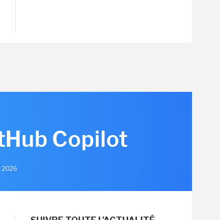
itHub Copilot
et 2026