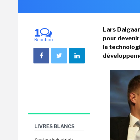
Lars Dalgaard
1
pour devenir 
Réaction
la technolog
développemen
LIVRES BLANCS
Secteur industriel :