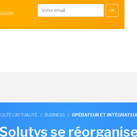
OK
 50000
TOUTE L'ACTUALITÉ
/
BUSINESS
/
OPÉRATEUR ET INTÉGRATEU
Solutys se réorganise