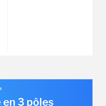
R
 en 3 pôles