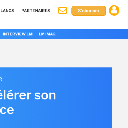
S'abonner
BLANCS
PARTENAIRES
INTERVIEW LMI
LMI MAG
R
élérer son
nce