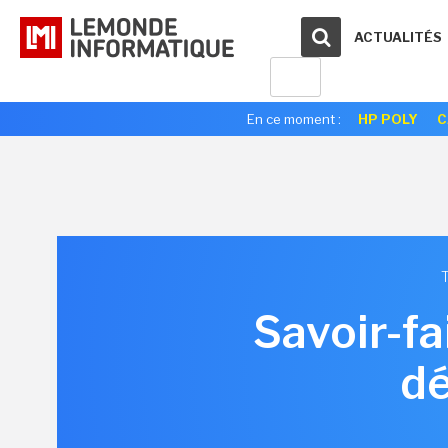
ACTUALITÉS
En ce moment :
HP POLY
C
Savoir-fa
dé