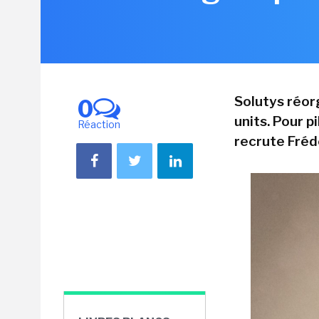
Solutys réor
0
units. Pour p
Réaction
recrute Fréd