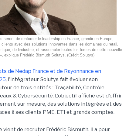
s seront de renforcer le leadership en France, grandir en Europe,
lients avec des solutions innovantes dans les domaines du retail,
istique, de lindustrie, et rassembler toutes les forces de cette nouvelle
», explique Frédéric Bismuth Solutys. (Crédit Solutys)
hats de Nedap France et de Rayonnance en
25
, l'intégrateur Solutys fait évoluer son
tour de trois entités : Traçabilité, Contrôle
eaux & Cybersécurité. L'objectif affiché est d'offrir
ment sur mesure, des solutions intégrées et des
aces à ses clients PME, ETI et grands comptes.
e vient de recruter Frédéric Bismuth. Il a pour