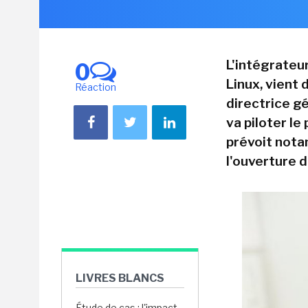
L'intégrateur
0
Linux, vient
Réaction
directrice gé
va piloter le
prévoit not
l'ouverture d
LIVRES BLANCS
Étude de cas : l'impact