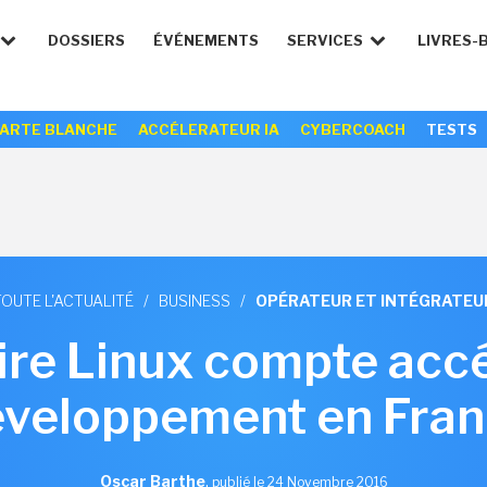
DOSSIERS
ÉVÉNEMENTS
SERVICES
LIVRES-
ARTE BLANCHE
ACCÉLERATEUR IA
CYBERCOACH
TESTS
TOUTE L'ACTUALITÉ
/
BUSINESS
/
OPÉRATEUR ET INTÉGRATEU
ire Linux compte acc
veloppement en Fra
Oscar Barthe
,
publié le 24 Novembre 2016