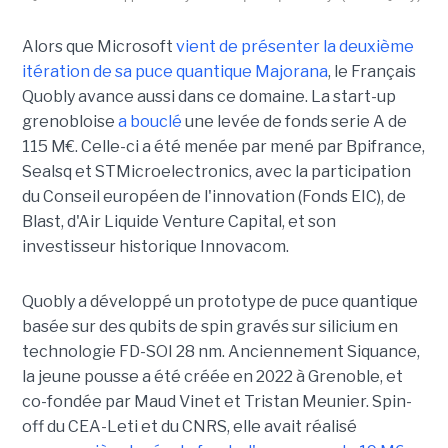
Alors que Microsoft
vient de présenter la deuxième
itération de sa puce quantique Majorana
, le Français
Quobly avance aussi dans ce domaine. La start-up
grenobloise
a bouclé
une levée de fonds serie A de
115 M€. Celle-ci a été menée par mené par Bpifrance,
Sealsq et STMicroelectronics, avec la participation
du Conseil européen de l'innovation (Fonds EIC), de
Blast, d'Air Liquide Venture Capital, et son
investisseur historique Innovacom.
Quobly a développé un prototype de puce quantique
basée sur des qubits de spin gravés sur silicium en
technologie FD-SOI 28 nm. Anciennement Siquance,
la jeune pousse a été créée en 2022 à Grenoble, et
co-fondée par Maud Vinet et Tristan Meunier. Spin-
off du CEA-Leti et du CNRS, elle avait réalisé