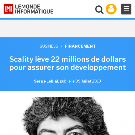
BUSINESS
/
FINANCEMENT
Scality lève 22 millions de dollars
pour assurer son développement
Serge Leblal
,
publié le 09 Juillet 2013