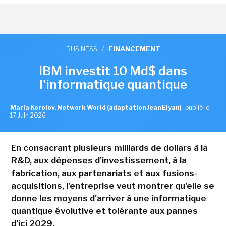
BUSINESS
/
FINANCEMENT
IBM investit 10 Md$ dans
l'informatique quantique
Maria Korolov, Network World (adaptation Jean Elyan)
,
publié le
17 Juin 2026
En consacrant plusieurs milliards de dollars à la
R&D, aux dépenses d'investissement, à la
fabrication, aux partenariats et aux fusions-
acquisitions, l'entreprise veut montrer qu'elle se
donne les moyens d'arriver à une informatique
quantique évolutive et tolérante aux pannes
d'ici 2029.