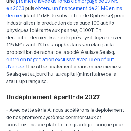
une
première levée de fonds d'amorçage de 19 M€
en 2023
puis
obtenu un financement de 21 M€ en mai
dernier
(dont 15 M€ de subvention de Bpifrance) pour
industrialiser la production de sa puce 100 qubits
physiques tolérante aux pannes, Q100T. En
décembre dernier, la société prévoyait déjà de lever
115 M€ avant d’être stoppée dans son élan par la
proposition de rachat de la société suisse Sealsq,
entré en négociation exclusive avec lui en début
d’année
. Une offre finalement abandonnée même si
Sealsq est aujourd’hui au capital (minoritaire) de la
start-up française.
Un déploiement à partir de 2027
« Avec cette série A, nous accélérons le déploiement
de nos premiers systèmes commerciaux et
construisons une plateforme quantique conçue pour