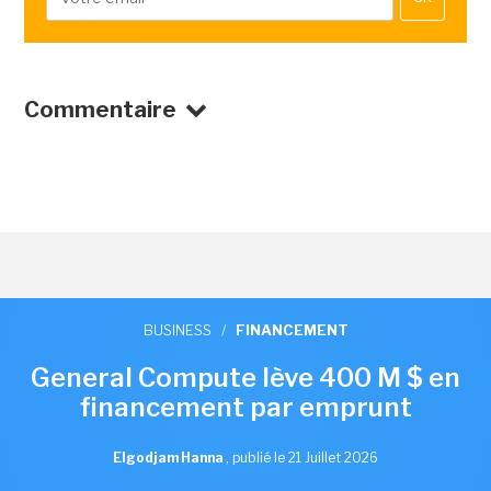
Commentaire
BUSINESS
/
FINANCEMENT
General Compute lève 400 M $ en
financement par emprunt
Elgodjam Hanna
,
publié le 21 Juillet 2026