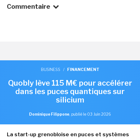
Commentaire
BUSINESS
/
FINANCEMENT
Quobly lève 115 M€ pour accélérer
dans les puces quantiques sur
silicium
Dominique Filippone
,
publié le 03 Juin 2026
La start-up grenobloise en puces et systèmes