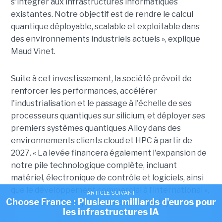
s'intégrer aux infrastructures informatiques
existantes. Notre objectif est de rendre le calcul
quantique déployable, scalable et exploitable dans
des environnements industriels actuels », explique
Maud Vinet.
Suite à cet investissement, la société prévoit de
renforcer les performances, accélérer
l'industrialisation et le passage à l'échelle de ses
processeurs quantiques sur silicium, et déployer ses
premiers systèmes quantiques Alloy dans des
environnements clients cloud et HPC à partir de
2027. «
La levée financera également l'expansion de
notre pile technologique complète, incluant
matériel, électronique de contrôle et logiciels, ainsi
que le développement commercial à l’international »,
ARTICLE SUIVANT
Choose France : Plusieurs milliards d'euros pour
nous a indiqué une porte-parole de Quobly.
les infrastructures IA