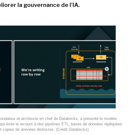
iorer la gouvernance de l'IA.
fondateur et architecte en chef de Databricks, a présenté le modèle
 qui évite le recours à des pipelines ETL, bases de données répliquées
t copies de données distinctes. (Crédit Databricks)