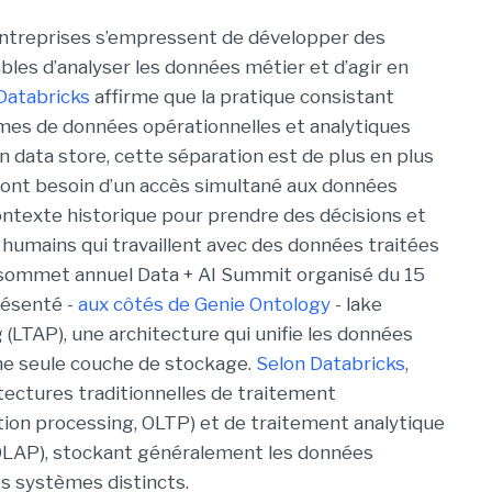
entreprises s’empressent de développer des
bles d’analyser les données métier et d’agir en
Databricks
affirme que la pratique consistant
mes de données opérationnelles et analytiques
en data store, cette séparation est de plus en plus
A ont besoin d’un accès simultané aux données
ontexte historique pour prendre des décisions et
 humains qui travaillent avec des données traitées
n sommet annuel Data + AI Summit organisé du 15
présenté -
aux côtés de Genie Ontology
- lake
 (LTAP), une architecture qui unifie les données
une seule couche de stockage.
Selon Databricks
,
tectures traditionnelles de traitement
ction processing, OLTP) et de traitement analytique
, OLAP), stockant généralement les données
es systèmes distincts.