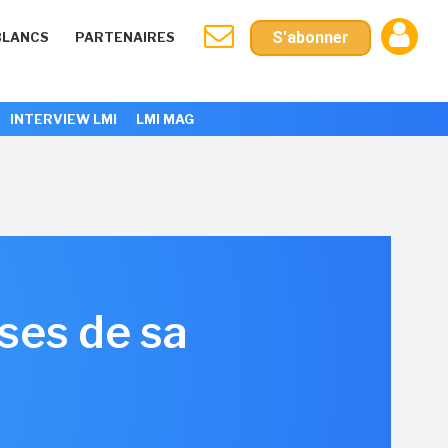
S'abonner
BLANCS
PARTENAIRES
INTERVIEW LMI
LMI MAG
ses de sa