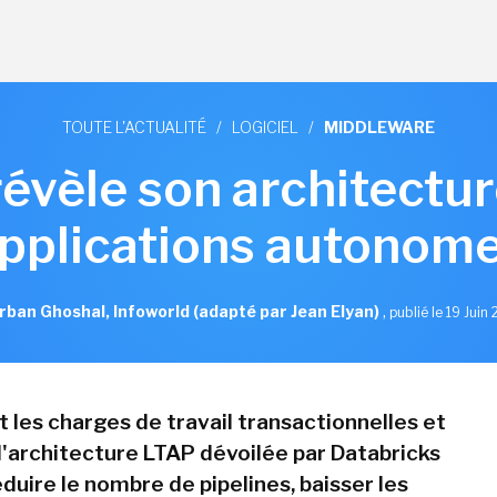
TOUTE L'ACTUALITÉ
/
LOGICIEL
/
MIDDLEWARE
révèle son architectu
pplications autonom
rban Ghoshal, Infoworld (adapté par Jean Elyan)
,
publié le 19 Juin
 les charges de travail transactionnelles et
 l'architecture LTAP dévoilée par Databricks
duire le nombre de pipelines, baisser les