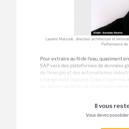
Laurent Marzouk, directeur architecture et innovat
Performance de S
Pour extraire au fil de l'eau, quasiment 
SAP vers des plateformes de données globa
de l'énergie et des automatismes industri
(change data capture). Celui-ci a permis
sur les extractions. Le projet a été mené
Il vous reste
Vous devez posséder u