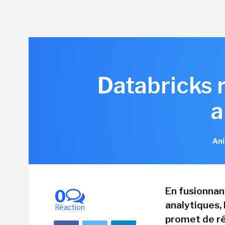
Databricks 
a
Ani
En fusionnant
0
analytiques,
Réaction
promet de ré