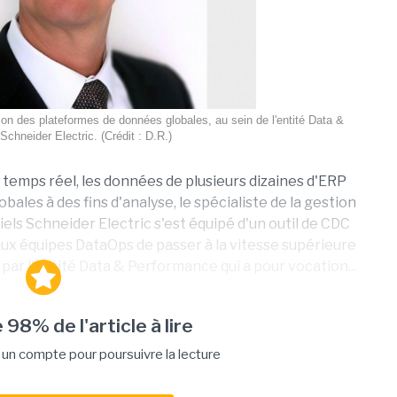
ion des plateformes de données globales, au sein de l'entité Data &
chneider Electric. (Crédit : D.R.)
en temps réel, les données de plusieurs dizaines d'ERP
les à des fins d'analyse, le spécialiste de la gestion
els Schneider Electric s'est équipé d'un outil de CDC
 aux équipes DataOps de passer à la vitesse supérieure
 par l'entité Data & Performance qui a pour vocation...
 98% de l'article à lire
n compte pour poursuivre la lecture