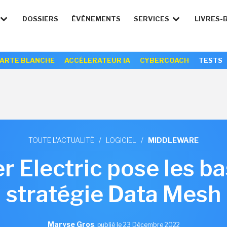
DOSSIERS
ÉVÉNEMENTS
SERVICES
LIVRES-
ARTE BLANCHE
ACCÉLERATEUR IA
CYBERCOACH
TESTS
TOUTE L'ACTUALITÉ
/
LOGICIEL
/
MIDDLEWARE
r Electric pose les ba
stratégie Data Mesh
Maryse Gros
,
publié le 23 Décembre 2022