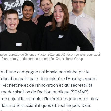
quipe lauréate de Science Factor 2015 ont été récompensés pour avoir
pé un prototype de cantine connectée. Crédit. Ionis Group
est une campagne nationale parrainée par le
’Éducation nationale, du ministère l’Enseignement
a Recherche et de l’Innovation et du secrétariat
a modernisation de l’action publique (SGMAP)
e objectif : stimuler l’intérêt des jeunes, et plus
r les métiers scientifiques et techniques. Dans