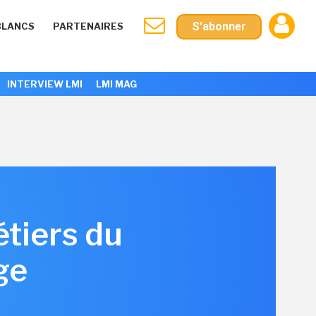
S'abonner
BLANCS
PARTENAIRES
INTERVIEW LMI
LMI MAG
étiers du
ge