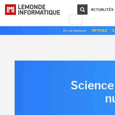
ACTUALITÉS
En ce moment :
HP POLY
C
Science 
n