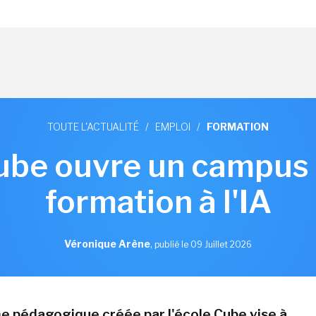
TOUTE L'ACTUALITÉ
/
EMPLOI
/
FORMATION
ube ouvre un campus 
formation à l'IA
Véronique Arène
,
publié le 09 Juillet 2026
e pédagogique créée par l'école Cube vise à