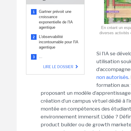
Gartner prévoit une
1
croissance
exponentielle de l'IA
agentique
En créant un espa
diverses activités 
L'observabilité
2
incontournable pour l'IA
agentique
Si l’IA se déve
...
3
utilisation so
LIRE LE DOSSIER
d’accompagnem
non autorisés
.
formation aux 
proposant un modèle d’apprentissage q
création d’un campus virtuel dédié à l’i
montée en compétences des étudiants d
environnement immersif. L’idée ? Défi
product builder ou de growth marketer