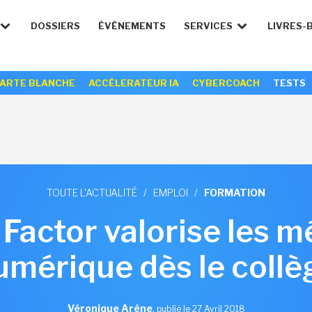
DOSSIERS
ÉVÉNEMENTS
SERVICES
LIVRES-
ARTE BLANCHE
ACCÉLERATEUR IA
CYBERCOACH
TESTS
TOUTE L'ACTUALITÉ
/
EMPLOI
/
FORMATION
Factor valorise les m
umérique dès le collè
Véronique Arène
,
publié le 27 Avril 2018