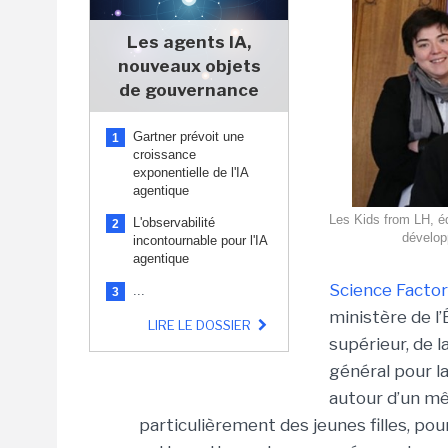
Les agents IA,
nouveaux objets
de gouvernance
Gartner prévoit une
1
croissance
exponentielle de l'IA
agentique
Les Kids from LH, é
L'observabilité
2
dévelop
incontournable pour l'IA
agentique
Science Factor
...
3
ministère de l
LIRE LE DOSSIER
supérieur, de l
général pour l
autour d’un mêm
particulièrement des jeunes filles, pou