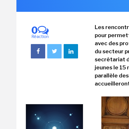
Les rencontr
0
pour permett
Réaction
avec des pro
du secteur pu
secrétariat 
jeunes le 15 
parallèle de
accueilleront