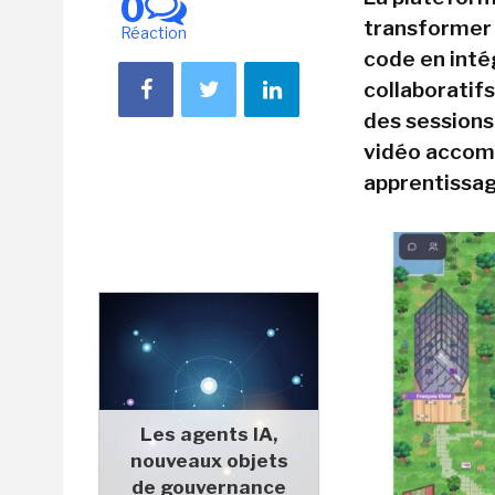
0
transformer l
Réaction
code en int
collaboratif
des sessions
vidéo accomp
apprentissag
Les agents IA,
nouveaux objets
de gouvernance