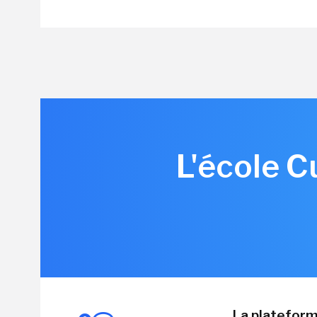
L'école C
La plateform