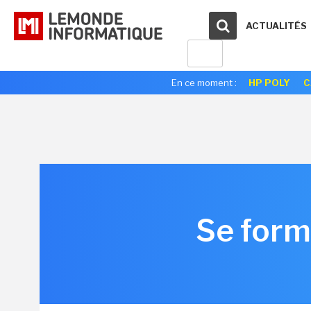
ACTUALITÉS
En ce moment :
HP POLY
C
Se form