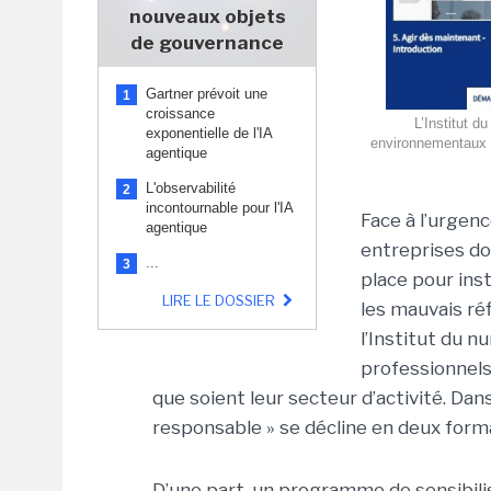
nouveaux objets
de gouvernance
Gartner prévoit une
1
croissance
L’Institut d
exponentielle de l'IA
environnementaux 
agentique
L'observabilité
2
incontournable pour l'IA
Face à l’urgen
agentique
entreprises do
...
3
place pour ins
LIRE LE DOSSIER
les mauvais ré
l’Institut du 
professionnels
que soient leur secteur d’activité. Da
responsable » se décline en deux form
D’une part, un programme de sensibili