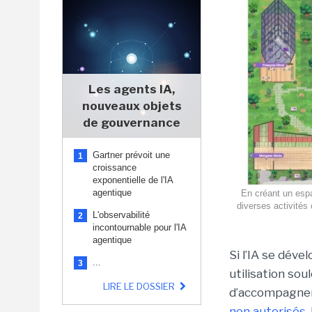
Les agents IA,
nouveaux objets
de gouvernance
Gartner prévoit une
1
croissance
exponentielle de l'IA
agentique
En créant un espa
diverses activités 
L'observabilité
2
incontournable pour l'IA
agentique
Si l’IA se déve
...
3
utilisation so
LIRE LE DOSSIER
d’accompagnem
non autorisés
.