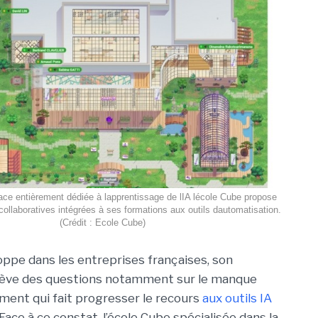
ce entièrement dédiée à lapprentissage de lIA lécole Cube propose
collaboratives intégrées à ses formations aux outils dautomatisation.
(Crédit : Ecole Cube)
loppe dans les entreprises françaises, son
ulève des questions notamment sur le manque
ent qui fait progresser le recours
aux outils IA
 Face à ce constat, l’école Cube spécialisée dans la