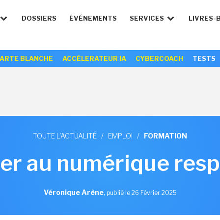
DOSSIERS
ÉVÉNEMENTS
SERVICES
LIVRES-
ARTE BLANCHE
ACCÉLERATEUR IA
CYBERCOACH
TESTS
TOUTE L'ACTUALITÉ
/
EMPLOI
/
FORMATION
er au numérique res
Véronique Arène
,
publié le 26 Février 2025