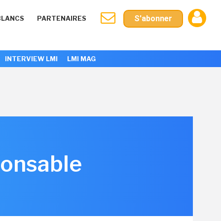
S'abonner
BLANCS
PARTENAIRES
INTERVIEW LMI
LMI MAG
ponsable