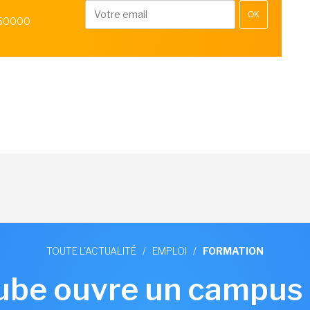
OK
 50000
TOUTE L'ACTUALITÉ
/
EMPLOI
/
FORMATION
ube ouvre un campus 