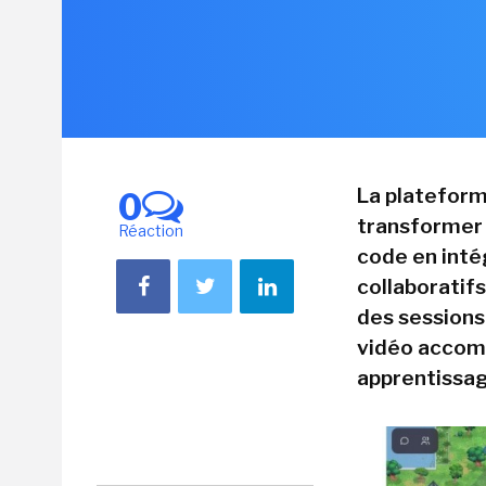
La plateform
0
transformer l
Réaction
code en int
collaboratif
des sessions
vidéo accomp
apprentissag