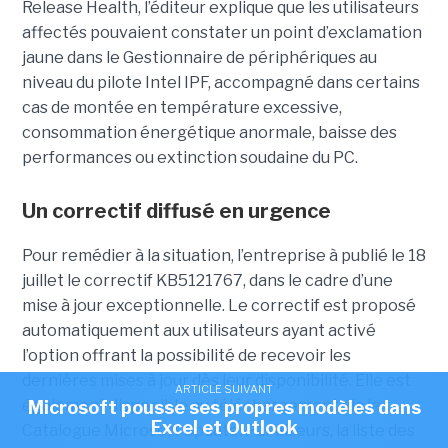
Release Health
, l’éditeur explique que les utilisateurs
affectés pouvaient constater un point d’exclamation
jaune dans le Gestionnaire de périphériques au
niveau du pilote Intel IPF, accompagné dans certains
cas de montée en température excessive,
consommation énergétique anormale, baisse des
performances ou extinction soudaine du PC.
Un correctif diffusé en urgence
Pour remédier à la situation, l’entreprise à publié le 18
juillet le correctif KB5121767, dans le cadre d’une
mise à jour exceptionnelle. Le correctif est proposé
automatiquement aux utilisateurs ayant activé
l’option offrant la possibilité de recevoir les
dernières mises à jour dès leur disponibilité. Elle est
ARTICLE SUIVANT
également disponible au téléchargement via le
Microsoft pousse ses propres modèles dans
Excel et Outlook
Catalogue Microsoft Update. Par ailleurs, la liste des