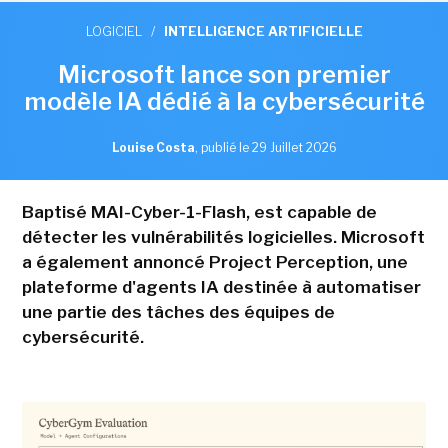
LOGICIEL
/
INTELLIGENCE ARTIFICIELLE
Microsoft lance son premier
modèle IA dédié à la cybersécurité
Louise Costa
,
publié le 29 Juillet 2026
Baptisé MAI-Cyber-1-Flash, est capable de
détecter les vulnérabilités logicielles. Microsoft
a également annoncé Project Perception, une
plateforme d'agents IA destinée à automatiser
une partie des tâches des équipes de
cybersécurité.