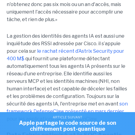
n'obtenez donc pas six mois ou un an d'accès, mais
uniquement l'accès nécessaire pour accomplir une
tâche, et rien de plus.»
La gestion des identités des agents IA est aussi une
inquiétude des RSSI adressée par Cisco. il s’appuie
pour cela sur
le rachat récent d’Astrix Security pour
400 M$
qui fournit une plateforme détectant
automatiquement tous les agents IA présents sur le
réseau d’une entreprise. Elle identifie aussi les
serveurs MCP et les identités machines (NHI, non
human interface) et est capable de déceler les failles
et les problèmes de configuration. Toujours sur la
sécurité des agents IA, l'entreprise met en avant
son
framework DefenseClaw présenté en mars dernier
ARTICLE SUIVANT
pour les applications de type OpenClaw.
Apple partage le code source de son
chiffrement post-quantique
Data Fabric optimisé et le SOC Agentic