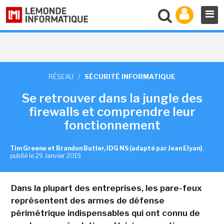
RÉSEAU
/
SÉCURITÉ INFORMATIQUE
Se retrouver dans la jungle des
firewalls et comprendre leur
fonctionnement
Tim Greene et Brandon Butler, IDG NS (adapté par Jean Elyan)
,
publié le 29 Janvier 2019
Dans la plupart des entreprises, les pare-feux
représentent des armes de défense
périmétrique indispensables qui ont connu de