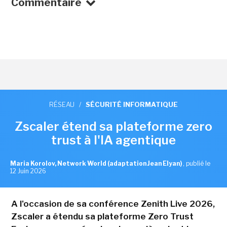
Commentaire
RÉSEAU
/
SÉCURITÉ INFORMATIQUE
Zscaler étend sa plateforme zero
trust à l'IA agentique
Maria Korolov, Network World (adaptation Jean Elyan)
,
publié le
12 Juin 2026
A l'occasion de sa conférence Zenith Live 2026,
Zscaler a étendu sa plateforme Zero Trust