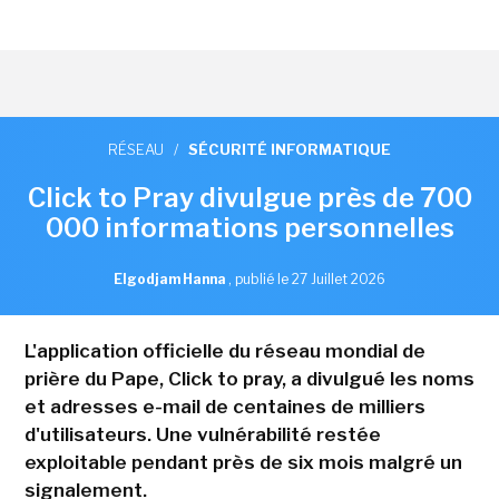
RÉSEAU
/
SÉCURITÉ INFORMATIQUE
Click to Pray divulgue près de 700
000 informations personnelles
Elgodjam Hanna
,
publié le 27 Juillet 2026
L'application officielle du réseau mondial de
prière du Pape, Click to pray, a divulgué les noms
et adresses e-mail de centaines de milliers
d'utilisateurs. Une vulnérabilité restée
exploitable pendant près de six mois malgré un
signalement.