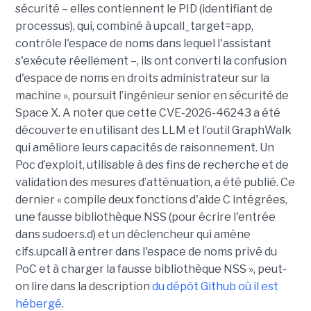
sécurité – elles contiennent le PID (identifiant de
processus), qui, combiné à upcall_target=app,
contrôle l'espace de noms dans lequel l'assistant
s'exécute réellement –, ils ont converti la confusion
d'espace de noms en droits administrateur sur la
machine », poursuit l’ingénieur senior en sécurité de
Space X. A noter que cette CVE-2026-46243 a été
découverte en utilisant des LLM et l’outil GraphWalk
qui améliore leurs capacités de raisonnement. Un
Poc d’exploit, utilisable à des fins de recherche et de
validation des mesures d’atténuation, a été publié. Ce
dernier « compile deux fonctions d'aide C intégrées,
une fausse bibliothèque NSS (pour écrire l'entrée
dans sudoers.d) et un déclencheur qui amène
cifs.upcall à entrer dans l'espace de noms privé du
PoC et à charger la fausse bibliothèque NSS », peut-
on lire dans la description
du dépôt Github où il est
hébergé
.