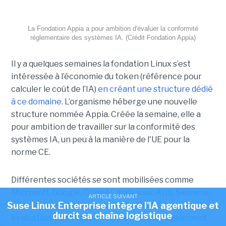
La Fondation Appia a pour ambition d'évaluer la conformité
réglementaire des systèmes IA. (Crédit Fondation Appia)
Il y a quelques semaines la fondation Linux s’est
intéressée à l’économie du token (référence pour
calculer le coût de l’IA)
en créant une structure dédié
à ce domaine
. L’organisme héberge une nouvelle
structure nommée Appia. Créée la semaine, elle a
pour ambition de travailler sur la conformité des
systèmes IA, un peu à la manière de l'UE pour la
norme CE.
Différentes sociétés se sont mobilisées comme
Microsoft, Google, OpenAI, mais aussi Arm, Siemens,
ARTICLE SUIVANT
Suse Linux Enterprise intègre l'IA agentique et
Ericsson pour élaborer des spécifications sur cette
durcit sa chaîne logistique
évaluation. La fondation Appia souhaite également