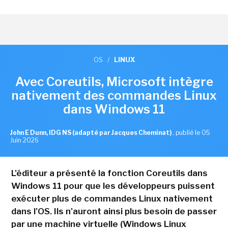
OS
/
LINUX
Avec Coreutils, Microsoft intègre
nativement des commandes Linux
dans Windows 11
John E Dunn, IDG NS (adapté par Jacques Cheminat)
,
publié le 05
Juin 2026
L'éditeur a présenté la fonction Coreutils dans
Windows 11 pour que les développeurs puissent
exécuter plus de commandes Linux nativement
dans l'OS. Ils n'auront ainsi plus besoin de passer
par une machine virtuelle (Windows Linux