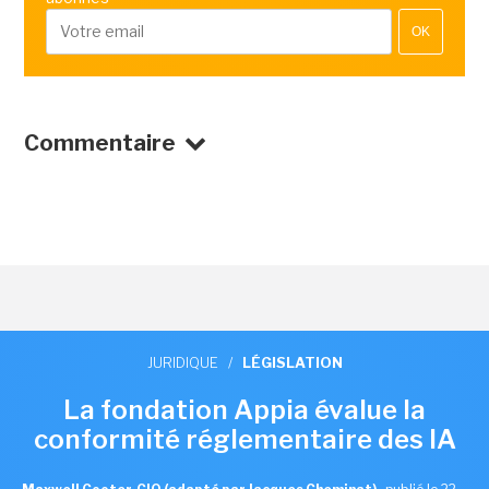
OK
Commentaire
JURIDIQUE
/
LÉGISLATION
La fondation Appia évalue la
conformité réglementaire des IA