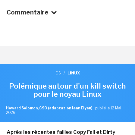
Commentaire
OS
/
LINUX
Polémique autour d'un kill switch
pour le noyau Linux
Howard Solomon, CSO (adaptation Jean Elyan)
,
publié le 12 Mai
2026
Après les récentes failles Copy Fail et Dirty