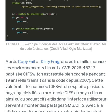
La faille CIFSwitch peut donner des accès administrateur et exécuter
du code à distance. (Crédit Viladi Oglu Manizada)
Après
Copy Fail
et
Dirty Frag
, une autre faille menace
les environnements Linux. La CVE-2026-46243,
baptisée CIFSwitch est restée bien cachée pendant
19 ans (elle traînait dans le code depuis 2007). Cette
vulnérabilité, nommée CIFSwitch, exploite plusieurs
bugs logiciels liés au protocole CIFS du noyau Linux
ainsi qu’au paquet cifs-utils dans l’interface utilisateur
servant à monter des partages SMB/CIFS. Avec à la
clé la capacité pour un pirate d'obtenir des accès à