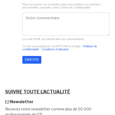
Pour tout savoir sur la manière dont nous traitons vos données
personnelles, consultez notre
Charte de Confidentialité.
Le code HTML est interdit dans les commentaires
Ce site est protégé par reCAPTCHA et Google -
Politique de
confidentialité
-
Conditions d'utilisation
SUIVRE TOUTE L'ACTUALITÉ
Newsletter
Recevez notre newsletter comme plus de 50 000
professionnels de l'IT!