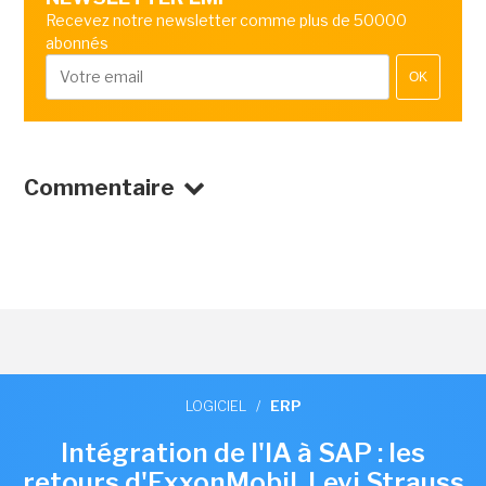
Recevez notre newsletter comme plus de 50000
abonnés
OK
Commentaire
LOGICIEL
/
ERP
Intégration de l'IA à SAP : les
retours d'ExxonMobil, Levi Strauss