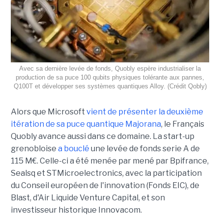
Avec sa dernière levée de fonds, Quobly espère industrialiser la
production de sa puce 100 qubits physiques tolérante aux pannes,
Q100T et développer ses systèmes quantiques Alloy. (Crédit Qobly)
Alors que Microsoft
vient de présenter la deuxième
itération de sa puce quantique Majorana
, le Français
Quobly avance aussi dans ce domaine. La start-up
grenobloise
a bouclé
une levée de fonds serie A de
115 M€. Celle-ci a été menée par mené par Bpifrance,
Sealsq et STMicroelectronics, avec la participation
du Conseil européen de l'innovation (Fonds EIC), de
Blast, d'Air Liquide Venture Capital, et son
investisseur historique Innovacom.