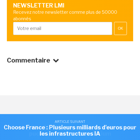
NEWSLETTER LMI
Recevez notre newsletter comme plus de 50000
abonnés
OK
Commentaire
ARTICLE SUIVANT
ARTICLE SUIVANT
BUSINESS
/
FINANCEMENT
Choose France : Plusieurs milliards d'euros pour
Quobly lève 115 M€ pour accélérer dans les
puces quantiques sur silicium
les infrastructures IA
Choose France : Plusieurs milliards