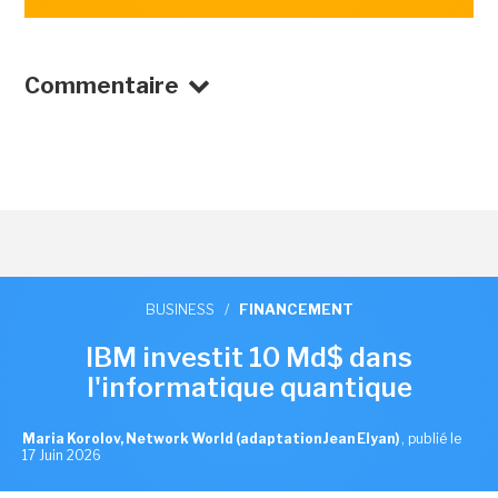
Commentaire
BUSINESS
/
FINANCEMENT
IBM investit 10 Md$ dans
l'informatique quantique
Maria Korolov, Network World (adaptation Jean Elyan)
,
publié le
17 Juin 2026