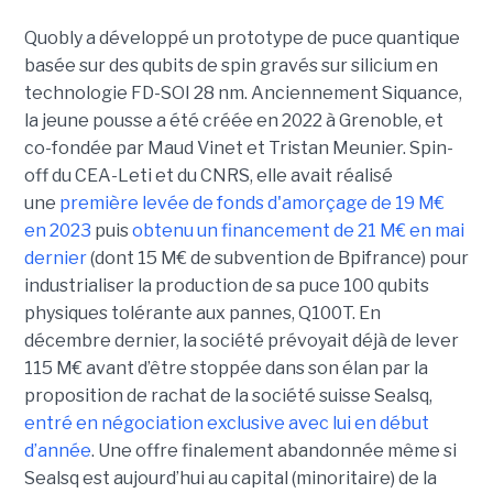
Quobly a développé un prototype de puce quantique
basée sur des qubits de spin gravés sur silicium en
technologie FD-SOI 28 nm. Anciennement Siquance,
la jeune pousse a été créée en 2022 à Grenoble, et
co-fondée par Maud Vinet et Tristan Meunier. Spin-
off du CEA-Leti et du CNRS, elle avait réalisé
une
première levée de fonds d'amorçage de 19 M€
en 2023
puis
obtenu un financement de 21 M€ en mai
dernier
(dont 15 M€ de subvention de Bpifrance) pour
industrialiser la production de sa puce 100 qubits
physiques tolérante aux pannes, Q100T. En
décembre dernier, la société prévoyait déjà de lever
115 M€ avant d’être stoppée dans son élan par la
proposition de rachat de la société suisse Sealsq,
entré en négociation exclusive avec lui en début
d’année
. Une offre finalement abandonnée même si
Sealsq est aujourd’hui au capital (minoritaire) de la