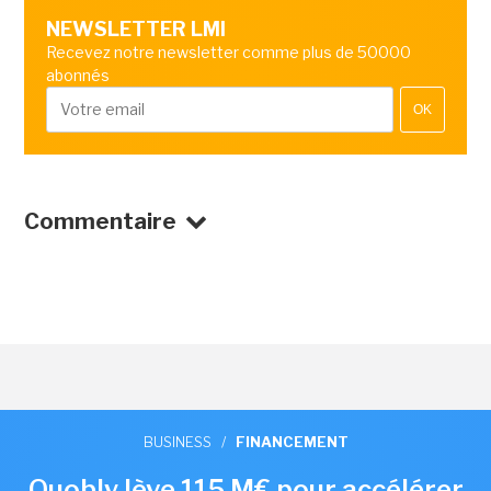
NEWSLETTER LMI
Recevez notre newsletter comme plus de 50000
abonnés
OK
Commentaire
BUSINESS
/
FINANCEMENT
Quobly lève 115 M€ pour accélérer