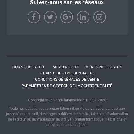
Suivez-nous sur les réseaux
NOUS CONTACTER
ANNONCEURS
MENTIONS LÉGALES
CHARTE DE CONFIDENTIALITÉ
CONDITIONS GÉNÉRALES DE VENTE
PARAMÈTRES DE GESTION DE LA CONFIDENTIALITÉ
Copyright © LeMondeInformatique.fr 1997-2026
Toute reproduction ou représentation intégrale ou partielle, par quelque
procédé que ce soit, des pages publiées sur ce site, faite sans l'autorisation
de l'éditeur ou du webmaster du site LeMondeInformatique.fr est illicite et
constitue une contrefaçon.