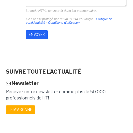
Le code HTML est interdit dans les commentaires
Ce site est protégé par reCAPTCHA et Google -
Politique de
confidentialité
-
Conditions d'utilisation
SUIVRE TOUTE L'ACTUALITÉ
Newsletter
Recevez notre newsletter comme plus de 50 000
professionnels de l'IT!
JE M'ABONNE