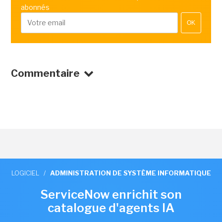
abonnés
OK
Commentaire
LOGICIEL
/
ADMINISTRATION DE SYSTÈME INFORMATIQUE
ServiceNow enrichit son
catalogue d'agents IA