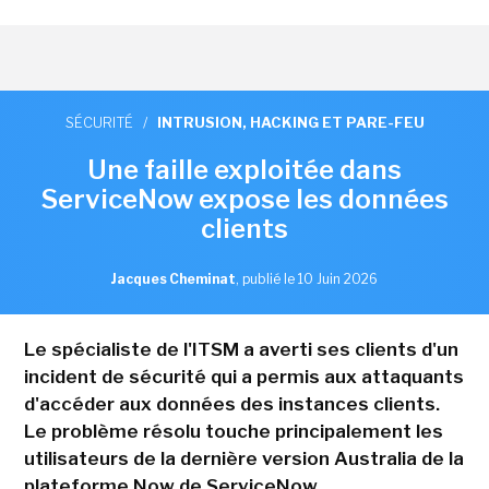
SÉCURITÉ
/
INTRUSION, HACKING ET PARE-FEU
Une faille exploitée dans
ServiceNow expose les données
clients
Jacques Cheminat
,
publié le 10 Juin 2026
Le spécialiste de l'ITSM a averti ses clients d'un
incident de sécurité qui a permis aux attaquants
d'accéder aux données des instances clients.
Le problème résolu touche principalement les
utilisateurs de la dernière version Australia de la
plateforme Now de ServiceNow.