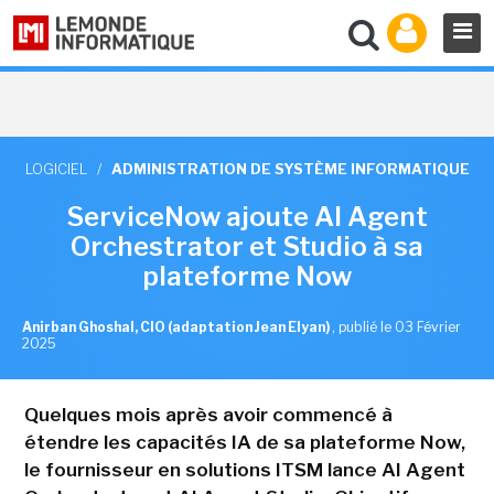
LOGICIEL
/
ADMINISTRATION DE SYSTÈME INFORMATIQUE
ServiceNow ajoute AI Agent
Orchestrator et Studio à sa
plateforme Now
Anirban Ghoshal, CIO (adaptation Jean Elyan)
,
publié le 03 Février
2025
Quelques mois après avoir commencé à
étendre les capacités IA de sa plateforme Now,
le fournisseur en solutions ITSM lance AI Agent