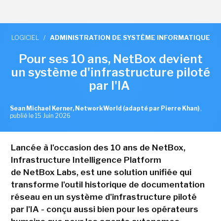
LOGICIEL
/
ADMINISTRATION DE SYSTÈME INFORMATIQUE
Pour ses 10 ans, NetBox devient
un système d'infrastructure piloté
par l'IA
Sean Michael Kerner, NetworkWorld (adapté par Pierre Khan)
,
publié le 15 Juin 2026
Lancée à l'occasion des 10 ans de NetBox,
Infrastructure Intelligence Platform
de NetBox Labs, est une solution unifiée qui
transforme l'outil historique de documentation
réseau en un système d'infrastructure piloté
par l'IA - conçu aussi bien pour les opérateurs