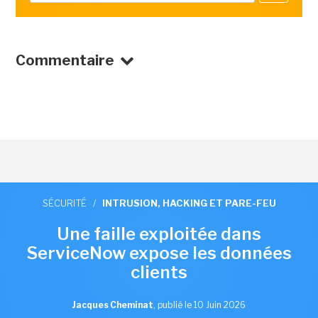
Commentaire
SÉCURITÉ
/
INTRUSION, HACKING ET PARE-FEU
Une faille exploitée dans
ServiceNow expose les données
clients
Jacques Cheminat
,
publié le 10 Juin 2026