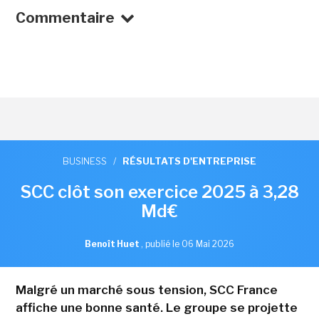
Commentaire
BUSINESS
/
RÉSULTATS D'ENTREPRISE
SCC clôt son exercice 2025 à 3,28
Md€
Benoît Huet
,
publié le 06 Mai 2026
Malgré un marché sous tension, SCC France
affiche une bonne santé. Le groupe se projette