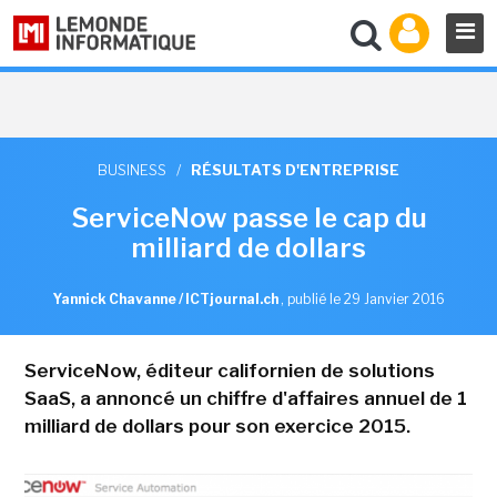
BUSINESS
/
RÉSULTATS D'ENTREPRISE
ServiceNow passe le cap du
milliard de dollars
Yannick Chavanne / ICTjournal.ch
,
publié le 29 Janvier 2016
ServiceNow, éditeur californien de solutions
SaaS, a annoncé un chiffre d'affaires annuel de 1
milliard de dollars pour son exercice 2015.