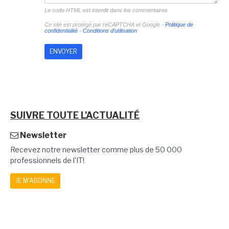
Le code HTML est interdit dans les commentaires
Ce site est protégé par reCAPTCHA et Google -
Politique de
confidentialité
-
Conditions d'utilisation
SUIVRE TOUTE L'ACTUALITÉ
Newsletter
Recevez notre newsletter comme plus de 50 000
professionnels de l'IT!
JE M'ABONNE