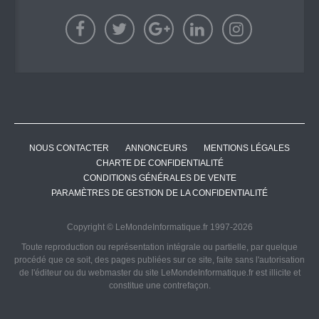
NOUS CONTACTER
ANNONCEURS
MENTIONS LÉGALES
CHARTE DE CONFIDENTIALITÉ
CONDITIONS GÉNÉRALES DE VENTE
PARAMÈTRES DE GESTION DE LA CONFIDENTIALITÉ
Copyright © LeMondeInformatique.fr 1997-2026
Toute reproduction ou représentation intégrale ou partielle, par quelque
procédé que ce soit, des pages publiées sur ce site, faite sans l'autorisation
de l'éditeur ou du webmaster du site LeMondeInformatique.fr est illicite et
constitue une contrefaçon.