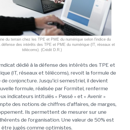
ne du terrain chez les TPE et PME du numérique selon l'indice du
a défense des intérêts des TPE et PME du numérique (IT, réseaux et
télécoms). (Crédit D.R.)
yndicat dédié à la défense des intérêts des TPE et
ue (IT, réseaux et télécoms), revoit la formule de
e conjoncture. Jusqu'ici semestriel, il devient
uvelle formule, réalisée par Formitel, renferme
 indicateurs intitulés « Passé » et « Avenir »
pte des notions de chiffres d'affaires, de marges,
loppement. Ils permettent de mesurer sur une
dhérents de l'organisation. Une valeur de 50% est
ent être jugés comme optimistes.