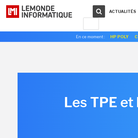
ACTUALITÉS
En ce moment :
HP POLY
C
Les TPE et