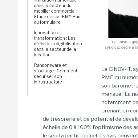
dans le secteur du
mobilier commercial :
Étude de cas HMY Haut
du formulaire
Innovation et
transformation : Les
L'optimisme gag
défis de la digitalisation
syndicat dédié à l
dans le secteur de la
location
Ransomware et
Le CINOV-IT, s
stockage : Comment
sécuriser son
PME du numériq
infrastructure
son baromètre d
mensuel. La no
notamment deux
prenant en com
de trésorerie et de potentiel de déve
échelle de 0 à 100% l'optimisme des a
le seuil à partir duquel les avis peuv