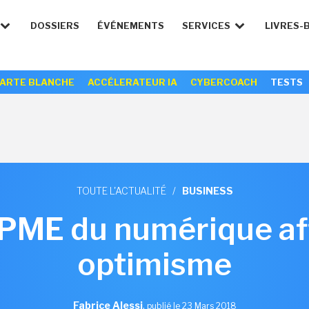
DOSSIERS
ÉVÉNEMENTS
SERVICES
LIVRES-
ARTE BLANCHE
ACCÉLERATEUR IA
CYBERCOACH
TESTS
TOUTE L'ACTUALITÉ
/
BUSINESS
 PME du numérique aff
optimisme
Fabrice Alessi
,
publié le 23 Mars 2018