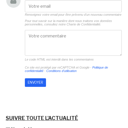
Renseignez votre email pour être prévenu d'un nouveau commentaire
Pour tout savoir sur la manière dont nous traitons vos données
personnelles, consultez notre
Charte de Confidentialité.
Le code HTML est interdit dans les commentaires
Ce site est protégé par reCAPTCHA et Google -
Politique de
confidentialité
-
Conditions d'utilisation
SUIVRE TOUTE L'ACTUALITÉ