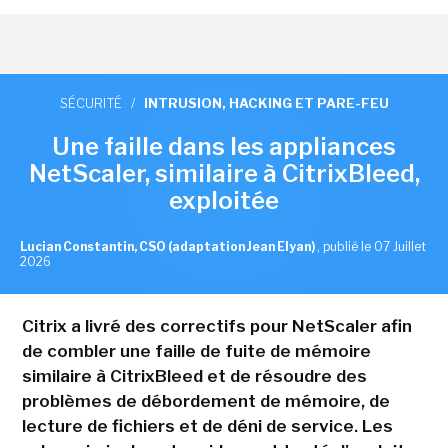
SÉCURITÉ
/
INTRUSION, HACKING ET PARE-FEU
Une faille dans les appliances
NetScaler, similaire à CitrixBleed,
exploitée
Lucian Constantin, CSO (adaptation Jean Elyan)
,
publié le 07 Juillet
2026
Citrix a livré des correctifs pour NetScaler afin
de combler une faille de fuite de mémoire
similaire à CitrixBleed et de résoudre des
problèmes de débordement de mémoire, de
lecture de fichiers et de déni de service. Les