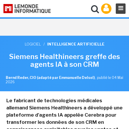
LOGICIEL
/
INTELLIGENCE ARTIFICIELLE
Siemens Healthineers greffe des
agents IA à son CRM
Bernd Reder, CIO (adapté par Emmanuelle Delsol)
,
publié le 04 Mai
2026
Le fabricant de technologies médicales
allemand Siemens Healthineers a développé une
plateforme d'agents IA appelée Cerebra pour
transformer les données de son CRM en