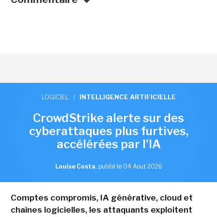
LOGICIEL
/
INTELLIGENCE ARTIFICIELLE
CrowdStrike alerte sur des
cyberattaques plus furtives,
accélérées par l'IA
Louise Costa
,
publié le 04 Aout 2026
Comptes compromis, IA générative, cloud et
chaînes logicielles, les attaquants exploitent