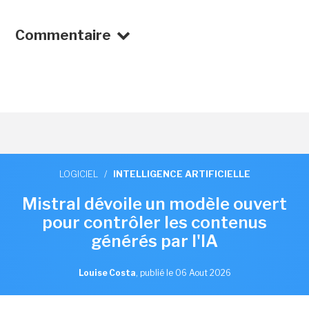
Commentaire
LOGICIEL
/
INTELLIGENCE ARTIFICIELLE
Mistral dévoile un modèle ouvert
pour contrôler les contenus
générés par l'IA
Louise Costa
,
publié le 06 Aout 2026