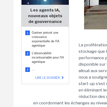
Les agents IA,
nouveaux objets
de gouvernance
Gartner prévoit une
1
croissance
exponentielle de l'IA
La proliférati
agentique
stockage que l
L'observabilité
2
performance pe
incontournable pour l'IA
agentique
disponible sur 
...
3
alloué aux ser
nous a soulign
LIRE LE DOSSIER
start-up s'est 
en éliminant l
réduction des 
en coordonnant les échanges au niveau