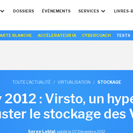
DOSSIERS
ÉVÉNEMENTS
SERVICES
LIVRES-
ARTE BLANCHE
ACCÉLERATEUR IA
CYBERCOACH
TESTS
TOUTE L'ACTUALITÉ
/
VIRTUALISATION
/
STOCKAGE
y 2012 : Virsto, un hy
uster le stockage des
Serge Leblal
,
publié le 07 Décembre 2012