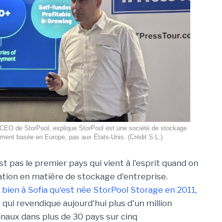
CEO de StorPool, explique StorPool est une société de stockage
ement basée en Europe, pas aux États-Unis. (Crédit S.L.)
st pas le premier pays qui vient à l'esprit quand on
ation en matière de stockage d'entreprise.
t bien à Sofia qu'est née StorPool Storage en 2011
,
qui revendique aujourd'hui plus d'un million
finaux dans plus de 30 pays sur cinq