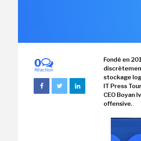
Fondé en 201
0
discrètement
Réaction
stockage log
IT Press Tour
CEO Boyan Iv
offensive.