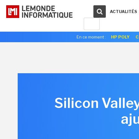
ACTUALITÉS
En ce moment :
HP POLY
C
Silicon Valle
aj