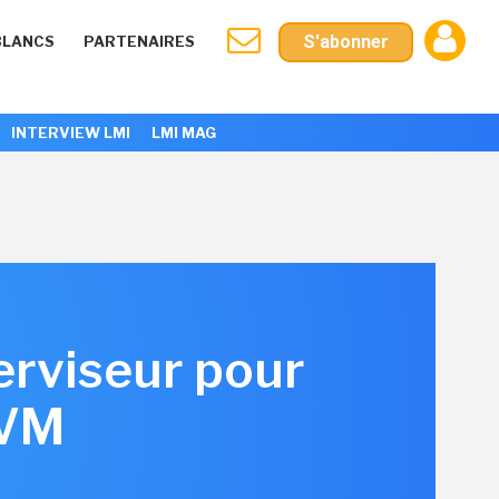
S'abonner
BLANCS
PARTENAIRES
INTERVIEW LMI
LMI MAG
perviseur pour
 VM