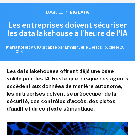
LOGICIEL
/
BIG DATA
Les entreprises doivent sécuriser
les data lakehouse à l'heure de l'IA
Maria Korolov, CIO (adapté par Emmanuelle Delsol)
,
publié le 26
Juin 2026
Les data lakehouses offrent déjà une base
solide pour les IA. Reste que lorsque des agents
accèdent aux données de manière autonome,
les entreprises doivent se préoccuper de la
sécurité, des contrôles d'accès, des pistes
d'audit et du contexte sémantique.