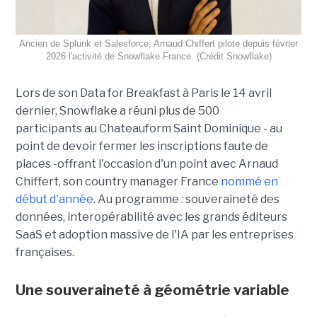
Ancien de Splunk et Salesforce, Arnaud Chiffert pilote depuis février
2026 l'activité de Snowflake France. (Crédit Snowflake)
Lors de son
Data for Breakfast
à Paris le 14 avril
dernier, Snowflake a réuni plus de 500
participants au Chateauform Saint Dominique - au
point de devoir fermer les inscriptions faute de
places -offrant l'occasion d'un point avec Arnaud
Chiffert, son country manager France
nommé en
début d'année
. Au programme : souveraineté des
données, interopérabilité avec les grands éditeurs
SaaS et adoption massive de l'IA par les entreprises
françaises.
Une souveraineté à géométrie variable