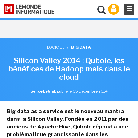
LOGICIEL
/
BIG DATA
Silicon Valley 2014 : Qubole, les
bénéfices de Hadoop mais dans le
cloud
Serge Leblal
,
publié le 05 Décembre 2014
Big data as a service est le nouveau mantra
dans la Silicon Valley. Fondée en 2011 par des
anciens de Apache Hive, Qubole répond à une
problématique grandissante dans les