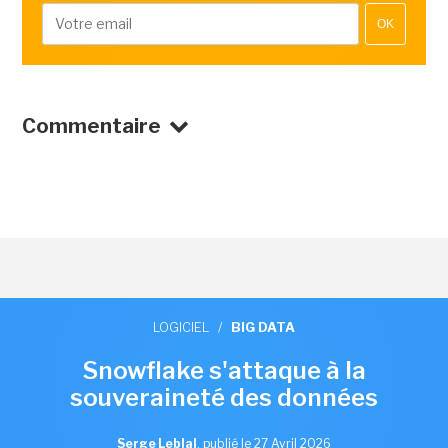
OK
Commentaire
LOGICIEL
/
BIG DATA
Snowflake s'attaque à la
souveraineté des données
Serge Leblal
,
publié le 27 Avril 2026