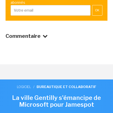
abonnés
OK
Commentaire
LOGICIEL
/
BUREAUTIQUE ET COLLABORATIF
La ville Gentilly s'émancipe de
Microsoft pour Jamespot