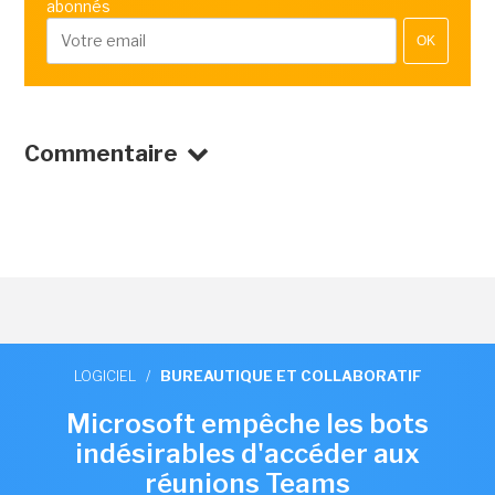
abonnés
OK
Commentaire
LOGICIEL
/
BUREAUTIQUE ET COLLABORATIF
Microsoft empêche les bots
indésirables d'accéder aux
réunions Teams