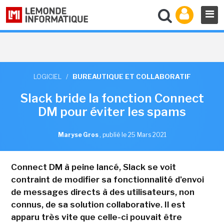
LOGICIEL
/
BUREAUTIQUE ET COLLABORATIF
Slack bride la fonction Connect
DM pour éviter les spams
Maryse Gros
,
publié le 25 Mars 2021
Connect DM à peine lancé, Slack se voit
contraint de modifier sa fonctionnalité d'envoi
de messages directs à des utilisateurs, non
connus, de sa solution collaborative. Il est
apparu très vite que celle-ci pouvait être