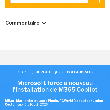
Commentaire
LOGICIEL
/
BUREAUTIQUE ET COLLABORATIF
Microsoft force à nouveau
l'installation de M365 Copilot
Mikael Markander et Laura Pippig, PCWorld (adapté par Louise
Costa)
,
publié le 10 Juin 2026