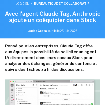
LOGICIEL
/
BUREAUTIQUE ET COLLABORATIF
Avec l'agent Claude Tag, Anthropic
ajoute un coéquipier dans Slack
Louise Costa
,
publié le 25 Juin 2026
Pensé pour les entreprises, Claude Tag offre
aux équipes la possibilité de solliciter un agent
IA directement dans leurs canaux Slack pour
analyser des échanges, générer du contenu et
suivre des tâches au fil des discussions.