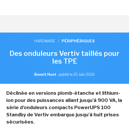
HARDWARE
/
PÉRIPHÉRIQUES
Des onduleurs Vertiv taillés pour
les TPE
Benoît Huet
,
publié le 25 Juin 2026
Déclinée en versions plomb-étanche et lithium-
ion pour des puissances allant jusqu'à 900 VA, la
série d'onduleurs compacts PowerUPS 100
Standby de Vertiv embarque jusqu'à huit prises
sécurisées.