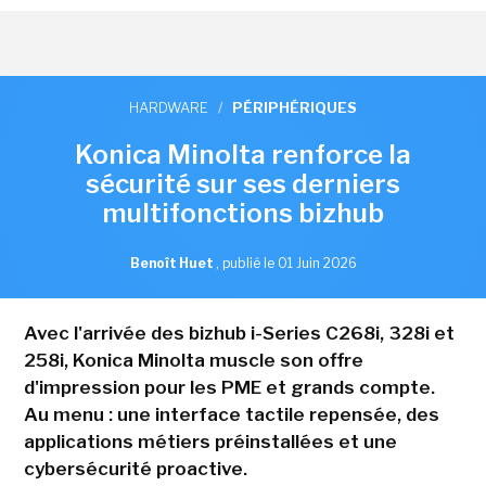
HARDWARE
/
PÉRIPHÉRIQUES
Konica Minolta renforce la
sécurité sur ses derniers
multifonctions bizhub
Benoît Huet
,
publié le 01 Juin 2026
Avec l'arrivée des bizhub i-Series C268i, 328i et
258i, Konica Minolta muscle son offre
d'impression pour les PME et grands compte.
Au menu : une interface tactile repensée, des
applications métiers préinstallées et une
cybersécurité proactive.