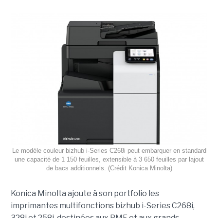
Le modèle couleur bizhub i-Series C268i peut embarquer en standard
une capacité de 1 150 feuilles, extensible à 3 650 feuilles par lajout
de bacs additionnels. (Crédit Konica Minolta)
Konica Minolta ajoute à son portfolio les
imprimantes multifonctions bizhub i-Series C268i,
328i et 258i, destinées aux PME et aux grands