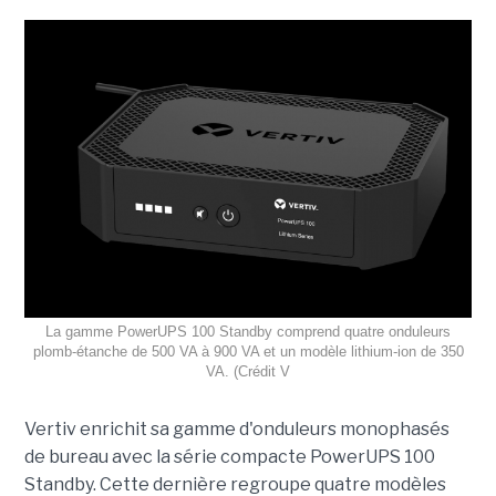
La gamme PowerUPS 100 Standby comprend quatre onduleurs
plomb-étanche de 500 VA à 900 VA et un modèle lithium-ion de 350
VA. (Crédit V
Vertiv enrichit sa gamme d'onduleurs monophasés
de bureau avec la série compacte PowerUPS 100
Standby. Cette dernière regroupe quatre modèles