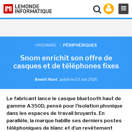
HARDWARE
/
PÉRIPHÉRIQUES
Snom enrichit son offre de
casques et de téléphones fixes
Benoît Huet
,
publié le 03 Juin 2026
Le fabricant lance le casque bluetooth haut de
gamme A350D, pensé pour l'isolation phonique
dans les espaces de travail bruyants. En
parallèle, la marque habille ses derniers postes
téléphoniques de blanc et d'un revêtement