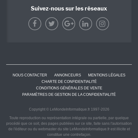
Suivez-nous sur les réseaux
NOUS CONTACTER
ANNONCEURS
MENTIONS LÉGALES
CHARTE DE CONFIDENTIALITÉ
CONDITIONS GÉNÉRALES DE VENTE
PARAMÈTRES DE GESTION DE LA CONFIDENTIALITÉ
Copyright © LeMondeInformatique.fr 1997-2026
Toute reproduction ou représentation intégrale ou partielle, par quelque
procédé que ce soit, des pages publiées sur ce site, faite sans l'autorisation
de l'éditeur ou du webmaster du site LeMondeInformatique.fr est illicite et
constitue une contrefaçon.