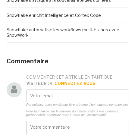
Snowflake s'attaque à la souveraineté des données
Snowflake enrichit Intelligence et Cortex Code
Snowflake automatise les workflows multi-étapes avec
SnowWork
Commentaire
COMMENTER CET ARTICLE EN TANT QUE
VISITEUR
OU
CONNECTEZ-VOUS
Renseignez votre email pour être prévenu d'un nouveau commentaire
Pour tout savoir sur la manière dont nous traitons vos données
personnelles, consultez notre
Charte de Confidentialité.