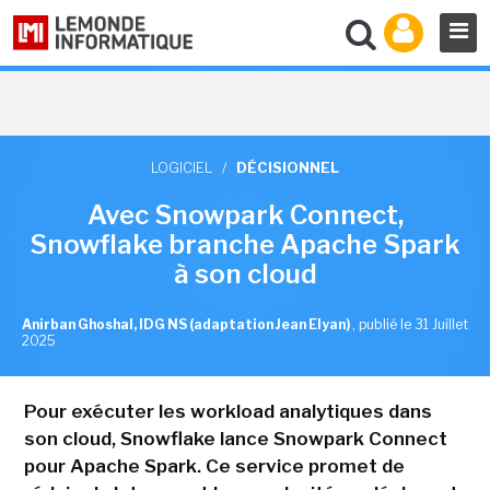
LOGICIEL
/
DÉCISIONNEL
Avec Snowpark Connect,
Snowflake branche Apache Spark
à son cloud
Anirban Ghoshal, IDG NS (adaptation Jean Elyan)
,
publié le 31 Juillet
2025
Pour exécuter les workload analytiques dans
son cloud, Snowflake lance Snowpark Connect
pour Apache Spark. Ce service promet de