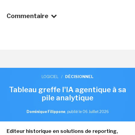
Commentaire
LOGICIEL
/
DÉCISIONNEL
Tableau greffe l'IA agentique à sa
pile analytique
Dominique Filippone
,
publié le 06 Juillet 2026
Editeur historique en solutions de reporting,