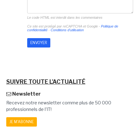
Le code HTML est interdit dans les commentaires
Ce site est protégé par reCAPTCHA et Google -
Politique de
confidentialité
-
Conditions d'utilisation
SUIVRE TOUTE L'ACTUALITÉ
Newsletter
Recevez notre newsletter comme plus de 50 000
professionnels de l'IT!
JE M'ABONNE