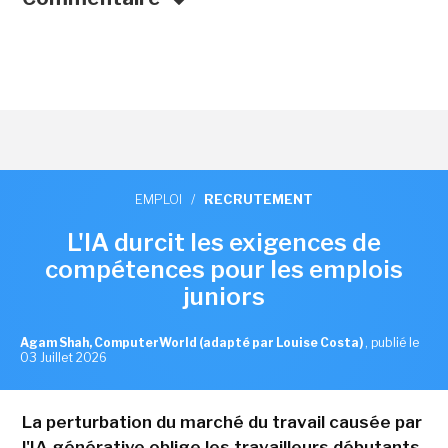
EMPLOI
/
RECRUTEMENT
L'IA durcit les exigences de
compétences pour les emplois
juniors
Agam Shah, ComputerWorld (adapté par Louise Costa)
,
publié le
03 Juillet 2026
La perturbation du marché du travail causée par
l'IA générative oblige les travailleurs débutants