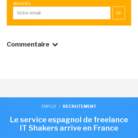
abonnés
OK
Commentaire
EMPLOI
/
RECRUTEMENT
Le service espagnol de freelance
IT Shakers arrive en France