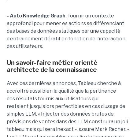
- Auto Knowledge Graph
: fournir un contexte
approfondi pour mener es actions se différenciant
des bases de données statiques par une capacité
d’entrainement itératif en fonction de l'interaction
des utilisateurs.
Un savoir-faire métier orienté
architecte de la connaissance
Avec ces dernières annonces, Tableau cherche à
a
ccroitre aussi bien la qualité que la pertinence
des
résultats fournis aux utilisateurs qui
restai
ent
jusqu’alors perfectible
s
en cas d’usage de
simples LLM.
« Injecter
des données brutes de
prévisions de ventes dans des LLM construira un joli
tableau mais qui sera inexact », assure Mark Recher. «
Les LLM sont incroyables pour lire le langage mais