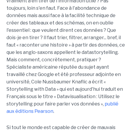
vraiment à en tirer de l'information utile ? Pas
toujours, loin s'en faut. Face à l'abondance de
données mais aussi face à la facilité technique de
créer des tableaux et des schémas, on en oublie
l'essentiel : que veulent dirent ces données ? Que
dois-je en tirer ? Il faut trier, filtrer, arranger... bref, il
faut « raconter une histoire » à partir des données, ce
que les anglo-saxons appellent le datastorytelling.
Mais comment, concrètement, pratiquer ?
Spécialiste américaine réputée du sujet ayant
travaillé chez Google et été professeur adjointe en
université, Cole Nussbaumer Knaflic a écrit «
Storytelling with Data » qui est aujourd'hui traduit en
Français sous le titre « Datavisualisation : Utilisez le
storytelling pour faire parler vos données »,
publié
aux éditions Pearson
.
Si tout le monde est capable de créer de mauvais