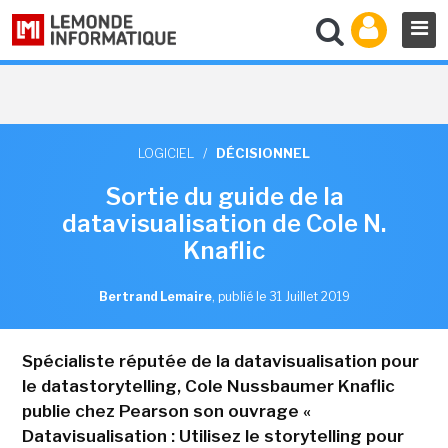
LOGICIEL
/
DÉCISIONNEL
Sortie du guide de la
datavisualisation de Cole N.
Knaflic
Bertrand Lemaire
,
publié le 31 Juillet 2019
Spécialiste réputée de la datavisualisation pour
le datastorytelling, Cole Nussbaumer Knaflic
publie chez Pearson son ouvrage «
Datavisualisation : Utilisez le storytelling pour