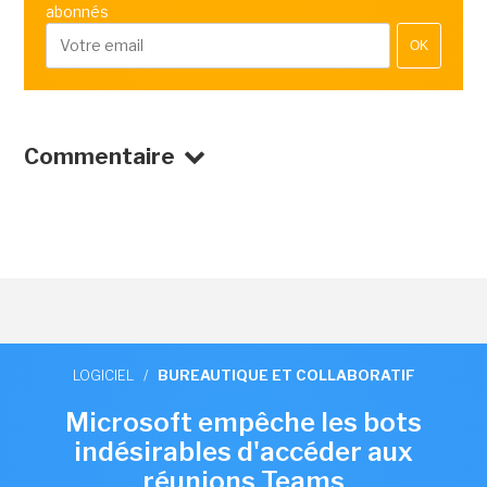
abonnés
OK
Commentaire
LOGICIEL
/
BUREAUTIQUE ET COLLABORATIF
Microsoft empêche les bots
indésirables d'accéder aux
réunions Teams