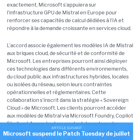
exactement,
Microsoft s’appuiera sur
l’infrastructure GPU de Mistral en Europe pour
renforcer ses capacités de calcul dédiées à l’IA et
répondre à la demande croissante en services cloud.
L’accord associe également les modèles IA de Mistral
aux briques cloud, de sécurité et de conformité de
Microsoft. Les entreprises pourront ainsi déployer
ces technologies dans différents environnements,
du cloud public aux infrastructures hybrides, locales
ou isolées du réseau, selon leurs contraintes
opérationnelles et réglementaires. Cette
collaboration s’inscrit dans la stratégie « Sovereign
Cloud » de Microsoft. Les clients pourront accéder
aux modèles de Mistral via Microsoft Foundry, Copilot
Studio et Azure, tout en gardant davantage de
ARTICLE SUIVANT
maîtrise sur la localisation des données et l’usage des
Microsoft suspend le Patch Tuesday de juillet
modèles. Une approche particulièrement adaptée