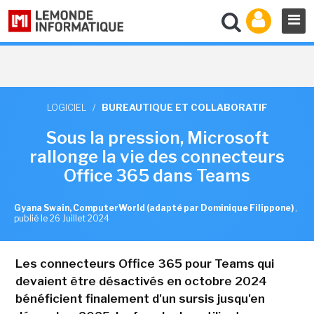
LOGICIEL
/
BUREAUTIQUE ET COLLABORATIF
Sous la pression, Microsoft
rallonge la vie des connecteurs
Office 365 dans Teams
Gyana Swain, ComputerWorld (adapté par Dominique Filippone)
,
publié le 26 Juillet 2024
Les connecteurs Office 365 pour Teams qui
devaient être désactivés en octobre 2024
bénéficient finalement d'un sursis jusqu'en