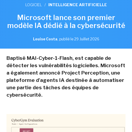
LOGICIEL
/
INTELLIGENCE ARTIFICIELLE
Microsoft lance son premier
modèle IA dédié à la cybersécurité
Louise Costa
,
publié le 29 Juillet 2026
Baptisé MAI-Cyber-1-Flash, est capable de
détecter les vulnérabilités logicielles. Microsoft
a également annoncé Project Perception, une
plateforme d'agents IA destinée à automatiser
une partie des tâches des équipes de
cybersécurité.