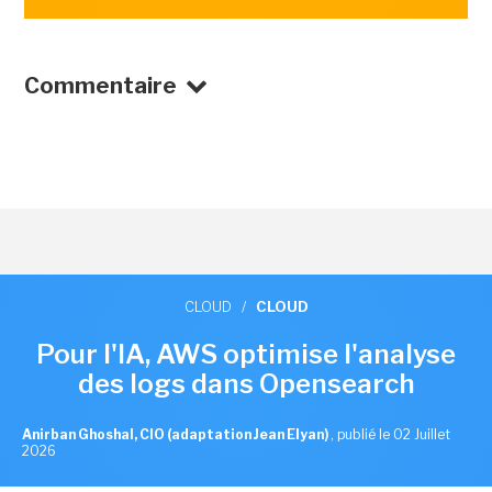
Commentaire
CLOUD
/
CLOUD
Pour l'IA, AWS optimise l'analyse
des logs dans Opensearch
Anirban Ghoshal, CIO (adaptation Jean Elyan)
,
publié le 02 Juillet
2026