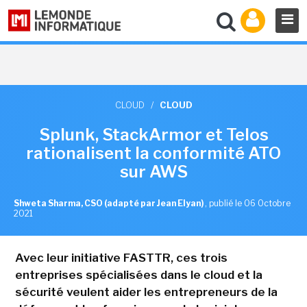
CLOUD
/
CLOUD
Splunk, StackArmor et Telos
rationalisent la conformité ATO
sur AWS
Shweta Sharma, CSO (adapté par Jean Elyan)
,
publié le 06 Octobre
2021
Avec leur initiative FASTTR, ces trois
entreprises spécialisées dans le cloud et la
sécurité veulent aider les entrepreneurs de la