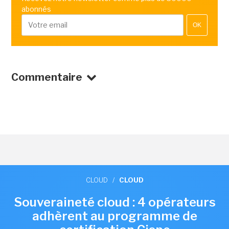
abonnés
OK
Commentaire
CLOUD
/
CLOUD
Souveraineté cloud : 4 opérateurs
adhèrent au programme de