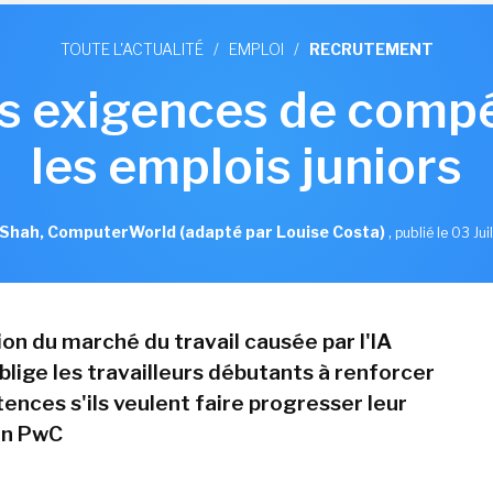
TOUTE L'ACTUALITÉ
/
EMPLOI
/
RECRUTEMENT
les exigences de com
les emplois juniors
hah, ComputerWorld (adapté par Louise Costa)
,
publié le 03 Jui
on du marché du travail causée par l'IA
blige les travailleurs débutants à renforcer
ences s'ils veulent faire progresser leur
on PwC