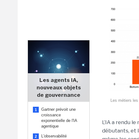
Les agents IA,
nouveaux objets
de gouvernance
Les métiers les
Gartner prévoit une
1
croissance
exponentielle de l'IA
L’IA a rendu le 
agentique
débutants, et l
L'observabilité
2