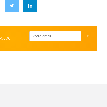
OK
 50000