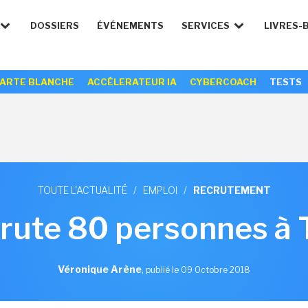
DOSSIERS
ÉVÉNEMENTS
SERVICES
LIVRES-
ARTE BLANCHE
ACCÉLERATEUR IA
CYBERCOACH
TESTS
TOUTE L'ACTUALITÉ
/
EMPLOI
/
RECRUTEMENT
crute 80 personnes à 
Véronique Arène
,
publié le 09 Octobre 2018