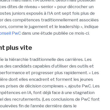
dats maîtrisant l’IA doivent désormais posséder
s dites de niveau « senior » pour décrocher un
ostes juniors exposés à l’IA ont sept fois plus de
ger des compétences traditionnellement associées
iors, comme le jugement et le leadership », indique
onseil PwC
dans une étude publiée ce mois-ci.
t plus vite
fie la hiérarchie traditionnelle des carrières. Les
s des candidats capables d’utiliser des outils et
r performance et progresser plus rapidement. « Les
ière dont elles encadrent et forment les jeunes
 des prises de décision complexes », ajoute PwC. Les
pétences en IA, font déjà face à une stagnation
gel des recrutements. (Les conclusions de PwC font
oulevées fin de l’année dernière dans le