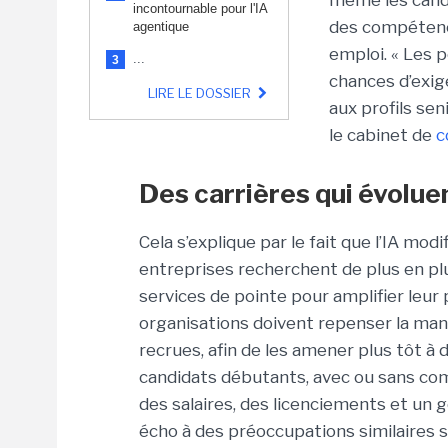
même les candi
incontournable pour l'IA
des compétence
agentique
emploi. « Les p
...
3
chances d’exi
LIRE LE DOSSIER
aux profils sen
le cabinet de
c
Des carrières qui évoluen
Cela s’explique par le fait que l’IA modi
entreprises recherchent de plus en plu
services de pointe pour amplifier leu
organisations doivent repenser la man
recrues, afin de les amener plus tôt à
candidats débutants, avec ou sans com
des salaires, des licenciements et un 
écho à des préoccupations similaires s