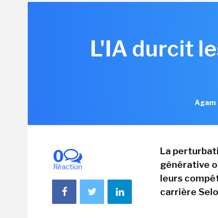
L'IA durcit 
Agam S
La perturbati
0
générative o
Réaction
leurs compét
carrière Sel