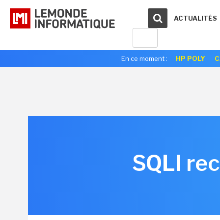
ACTUALITÉS
En ce moment :
HP POLY
C
SQLI re