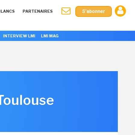
S'abonner
BLANCS
PARTENAIRES
INTERVIEW LMI
LMI MAG
Toulouse