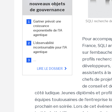
nouveaux objets
de gouvernance
SQLI recherche des 
Gartner prévoit une
1
croissance
exponentielle de l'IA
agentique
Pour accompag
L'observabilité
2
France, SQLI a
incontournable pour l'IA
sur l’embauche
agentique
profils recher
...
3
développeurs, 
LIRE LE DOSSIER
assistants à la
chefs de projet
de conseil et d
côté ludique. Jeunes diplômés et profil
équipes toulousaines de l'entreprise l
prochain en soirée. Lors de cet événe