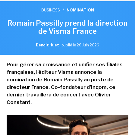
BUSINESS
/
NOMINATION
Romain Passilly prend la direction
de Visma France
Benoît Huet
,
publié le 26 Juin 2026
Pour gérer sa croissance et unifier ses filiales
françaises, l'éditeur Visma annonce la
nomination de Romain Passilly au poste de
directeur France. Co-fondateur d'Inqom, ce
dernier travaillera de concert avec Olivier
Constant.