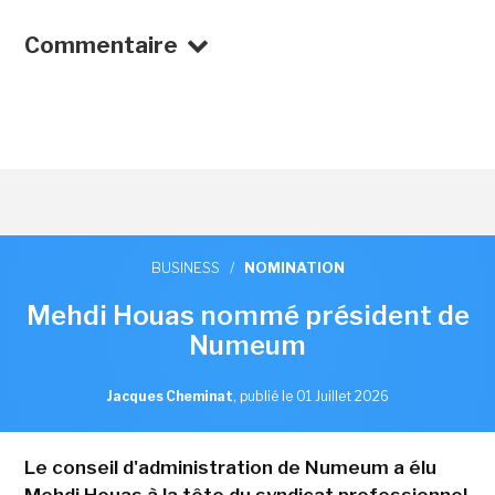
Commentaire
BUSINESS
/
NOMINATION
Mehdi Houas nommé président de
Numeum
Jacques Cheminat
,
publié le 01 Juillet 2026
Le conseil d'administration de Numeum a élu
Mehdi Houas à la tête du syndicat professionnel