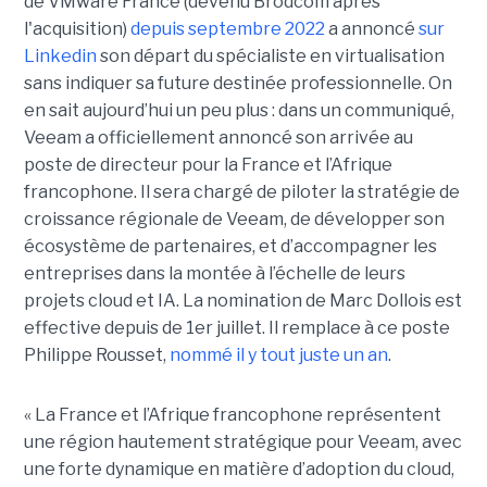
de VMware France (devenu Brodcom après
l'acquisition)
depuis septembre 2022
a annoncé
sur
Linkedin
son départ du spécialiste en virtualisation
sans indiquer sa future destinée professionnelle. On
en sait aujourd’hui un peu plus : dans un communiqué,
Veeam a officiellement annoncé son arrivée au
poste de directeur pour la France et l’Afrique
francophone. Il sera chargé de piloter la stratégie de
croissance régionale de Veeam, de développer son
écosystème de partenaires, et d’accompagner les
entreprises dans la montée à l’échelle de leurs
projets cloud et IA. La nomination de Marc Dollois est
effective depuis de 1er juillet. Il remplace à ce poste
Philippe Rousset,
nommé il y tout juste un an
.
« La France et l’Afrique francophone représentent
une région hautement stratégique pour Veeam, avec
une forte dynamique en matière d’adoption du cloud,