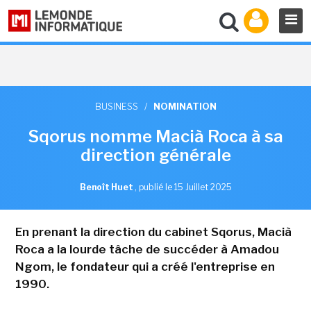
BUSINESS
/
NOMINATION
Sqorus nomme Macià Roca à sa
direction générale
Benoît Huet
,
publié le 15 Juillet 2025
En prenant la direction du cabinet Sqorus, Macià
Roca a la lourde tâche de succéder à Amadou
Ngom, le fondateur qui a créé l'entreprise en
1990.