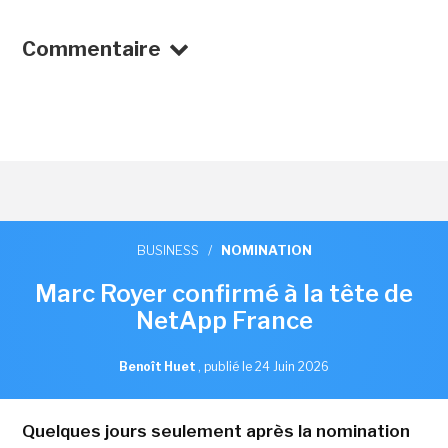
Commentaire
BUSINESS
/
NOMINATION
Marc Royer confirmé à la tête de
NetApp France
Benoît Huet
,
publié le 24 Juin 2026
Quelques jours seulement après la nomination