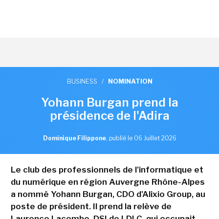
BUSINESS
/
NOMINATION
Yohann Burgan prend la
présidence de l'Adira
Dominique Filippone
,
publié le 06 Juillet 2026
Le club des professionnels de l'informatique et
du numérique en région Auvergne Rhône-Alpes
a nommé Yohann Burgan, CDO d'Alixio Group, au
poste de président. Il prend la relève de
Laurence Lacombe, DSI de LDLC, qui occupait