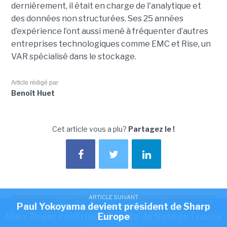
dernièrement, il était en charge de l'analytique et
des données non structurées. Ses 25 années
d’expérience l’ont aussi mené à fréquenter d’autres
entreprises technologiques comme EMC et Rise, un
VAR spécialisé dans le stockage.
Article rédigé par
Benoît Huet
Cet article vous a plu?
Partagez le !
ARTICLE SUIVANT
Paul Yokoyama devient président de Sharp
ARTICLE SUIVANT
NEWSLETTER LMI
Marc Royer confirmé à la tête de NetApp France
Europe
Recevez notre newsletter comme plus de 50000