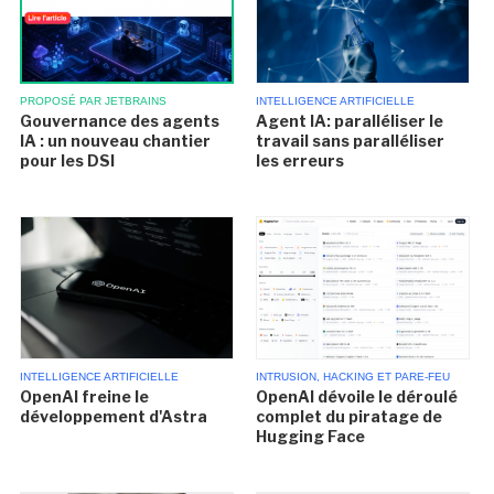
INTELLIGENCE ARTIFICIELLE
PROPOSÉ PAR JETBRAINS
Agent IA: paralléliser le
Gouvernance des agents
travail sans paralléliser
IA : un nouveau chantier
les erreurs
pour les DSI
INTELLIGENCE ARTIFICIELLE
INTRUSION, HACKING ET PARE-FEU
OpenAI freine le
OpenAI dévoile le déroulé
développement d'Astra
complet du piratage de
Hugging Face