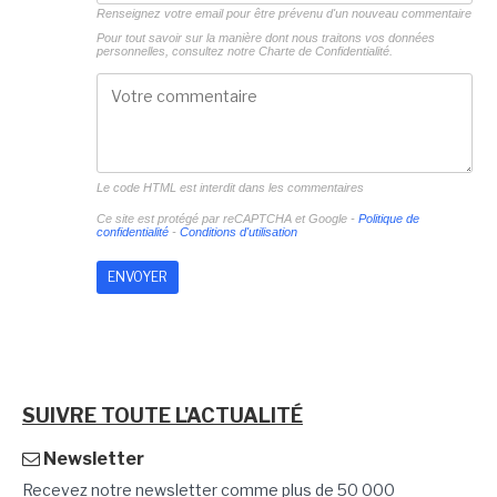
Renseignez votre email pour être prévenu d'un nouveau commentaire
Pour tout savoir sur la manière dont nous traitons vos données
personnelles, consultez notre
Charte de Confidentialité.
Le code HTML est interdit dans les commentaires
Ce site est protégé par reCAPTCHA et Google -
Politique de
confidentialité
-
Conditions d'utilisation
SUIVRE TOUTE L'ACTUALITÉ
Newsletter
Recevez notre newsletter comme plus de 50 000