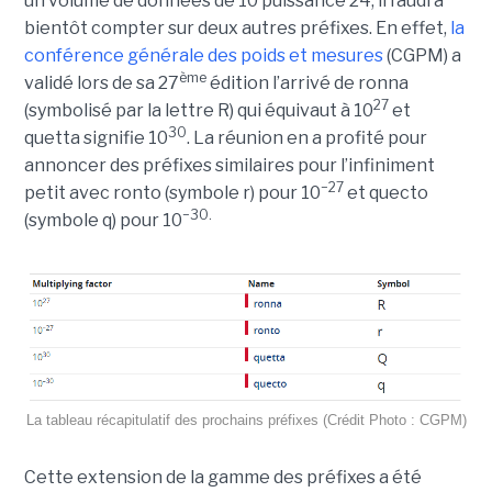
un volume de données de 10 puissance 24, il faudra
bientôt compter sur deux autres préfixes. En effet,
la
conférence générale des poids et mesures
(CGPM) a
ème
validé lors de sa 27
édition l’arrivé de ronna
27
(symbolisé par la lettre R) qui équivaut à 10
et
30
quetta signifie 10
. La réunion en a profité pour
annoncer des préfixes similaires pour l’infiniment
−27
petit avec ronto (symbole r) pour 10
et quecto
−30.
(symbole q) pour 10
La tableau récapitulatif des prochains préfixes (Crédit Photo : CGPM)
Cette extension de la gamme des préfixes a été