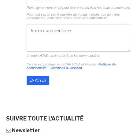
Renseignez votre email pour être prévenu d'un nouveau commentaire
Pour tout savoir sur la manière dont nous traitons vos données
personnelles, consultez notre
Charte de Confidentialité.
Le code HTML est interdit dans les commentaires
Ce site est protégé par reCAPTCHA et Google -
Politique de
confidentialité
-
Conditions d'utilisation
SUIVRE TOUTE L'ACTUALITÉ
Newsletter