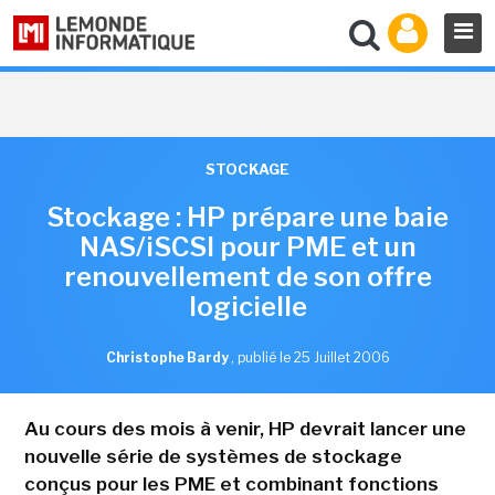
STOCKAGE
Stockage : HP prépare une baie
NAS/iSCSI pour PME et un
renouvellement de son offre
logicielle
Christophe Bardy
,
publié le 25 Juillet 2006
Au cours des mois à venir, HP devrait lancer une
nouvelle série de systèmes de stockage
conçus pour les PME et combinant fonctions