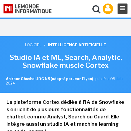
LOGICIEL
/
INTELLIGENCE ARTIFICIELLE
Studio IA et ML, Search, Analytic,
Snowflake muscle Cortex
Anirban Ghoshal, IDG NS (adapté par Jean Elyan)
,
publié le 05 Juin
2024
La plateforme Cortex dédiée à l'IA de Snowflake
s'enrichit de plusieurs fonctionnalités de
chatbot comme Analyst, Search ou Guard. Elle
intègre aussi un studio IA et machine learning