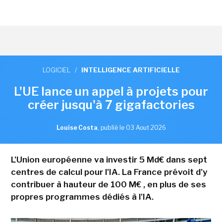
LOGICIEL
/
INTELLIGENCE ARTIFICIELLE
L'UE lance un appel à projets pour
créer jusqu'à 7 gigafactories
Louise Costa
,
publié le 03 Aout 2026
L'Union européenne va investir 5 Md€ dans sept
centres de calcul pour l'IA. La France prévoit d'y
contribuer à hauteur de 100 M€ , en plus de ses
propres programmes dédiés à l'IA.