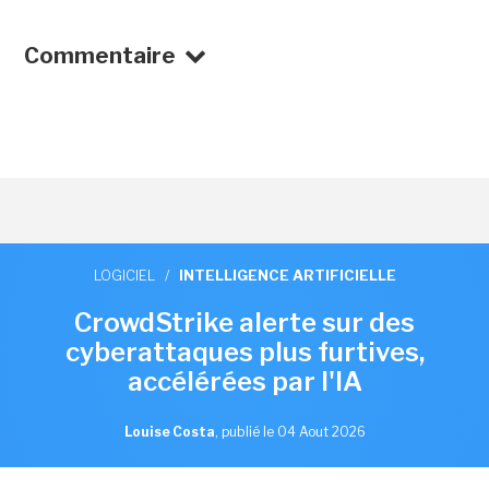
Commentaire
LOGICIEL
/
INTELLIGENCE ARTIFICIELLE
CrowdStrike alerte sur des
cyberattaques plus furtives,
accélérées par l'IA
Louise Costa
,
publié le 04 Aout 2026