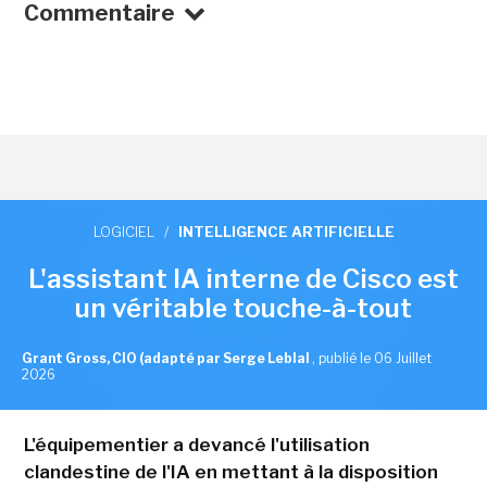
Commentaire
LOGICIEL
/
INTELLIGENCE ARTIFICIELLE
L'assistant IA interne de Cisco est
un véritable touche-à-tout
Grant Gross, CIO (adapté par Serge Leblal
,
publié le 06 Juillet
2026
L'équipementier a devancé l'utilisation
clandestine de l'IA en mettant à la disposition