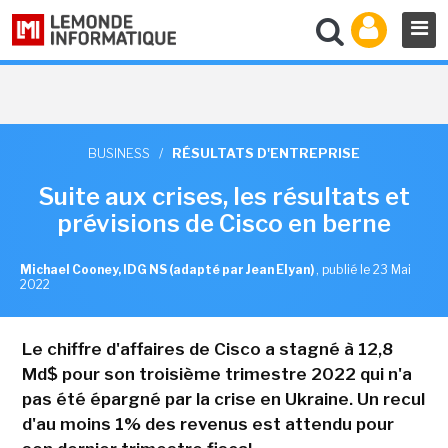
BUSINESS
/
RÉSULTATS D'ENTREPRISE
Suite aux crises, les résultats et
prévisions de Cisco en berne
Michael Cooney, IDG NS (adapté par Jean Elyan)
,
publié le 23 Mai
2022
Le chiffre d'affaires de Cisco a stagné à 12,8
Md$ pour son troisième trimestre 2022 qui n'a
pas été épargné par la crise en Ukraine. Un recul
d'au moins 1% des revenus est attendu pour