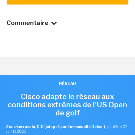
Commentaire
RÉSEAU
Cisco adapte le réseau aux
conditions extrêmes de l'US Open
de golf
Zeus Kerravala, CIO (adapté par Emmanuelle Delsol)
,
publié le 02
Juillet 2026