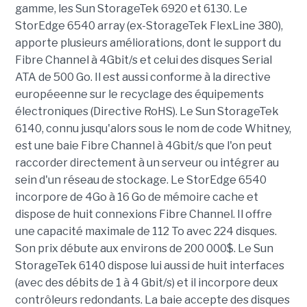
gamme, les Sun StorageTek 6920 et 6130. Le
StorEdge 6540 array (ex-StorageTek FlexLine 380),
apporte plusieurs améliorations, dont le support du
Fibre Channel à 4Gbit/s et celui des disques Serial
ATA de 500 Go. Il est aussi conforme à la directive
européeenne sur le recyclage des équipements
électroniques (Directive RoHS). Le Sun StorageTek
6140, connu jusqu'alors sous le nom de code Whitney,
est une baie Fibre Channel à 4Gbit/s que l'on peut
raccorder directement à un serveur ou intégrer au
sein d'un réseau de stockage. Le StorEdge 6540
incorpore de 4Go à 16 Go de mémoire cache et
dispose de huit connexions Fibre Channel. Il offre
une capacité maximale de 112 To avec 224 disques.
Son prix débute aux environs de 200 000$. Le Sun
StorageTek 6140 dispose lui aussi de huit interfaces
(avec des débits de 1 à 4 Gbit/s) et il incorpore deux
contrôleurs redondants. La baie accepte des disques