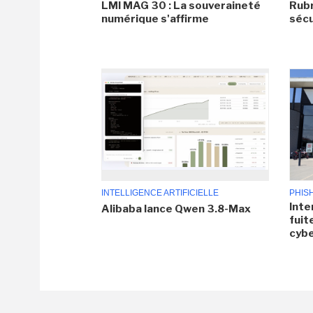
LMI MAG 30 : La souveraineté
Rubr
numérique s'affirme
sécu
INTELLIGENCE ARTIFICIELLE
PHIS
Inte
Alibaba lance Qwen 3.8-Max
fuit
cyb