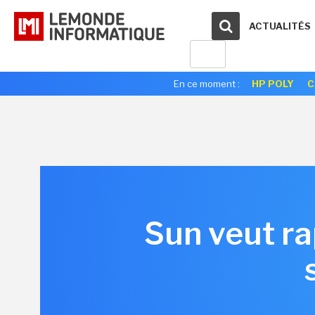
ACTUALITÉS
En ce moment :
HP POLY
C
Sun veut ra