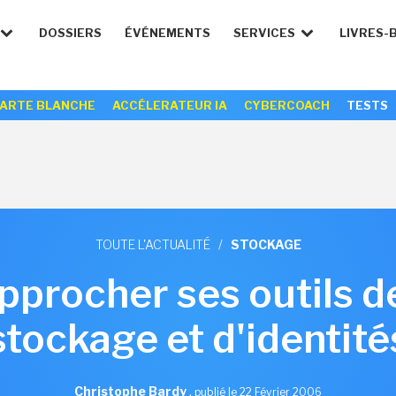
DOSSIERS
ÉVÉNEMENTS
SERVICES
LIVRES-
ARTE BLANCHE
ACCÉLERATEUR IA
CYBERCOACH
TESTS
TOUTE L'ACTUALITÉ
/
STOCKAGE
pprocher ses outils d
stockage et d'identité
Christophe Bardy
,
publié le 22 Février 2006