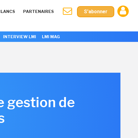
S'abonner
BLANCS
PARTENAIRES
INTERVIEW LMI
LMI MAG
e gestion de
s