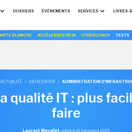
DOSSIERS
ÉVÉNEMENTS
SERVICES
LIVRES-
ARTE BLANCHE
ACCÉLERATEUR IA
CYBERCOACH
TESTS
'ACTUALITÉ
/
DATACENTER
/
ADMINISTRATION D'INFRASTR
 qualité IT : plus faci
faire
Laurent Mavallet
,
publié le 22 Décembre 2020