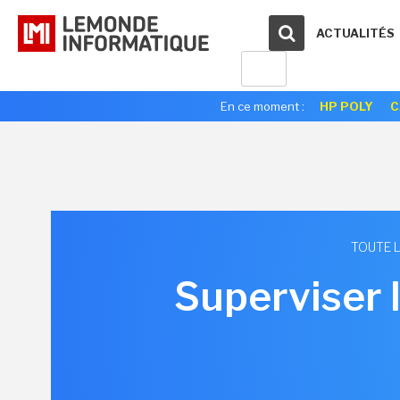
ACTUALITÉS
En ce moment :
HP POLY
C
TOUTE L
Superviser la