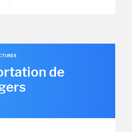
UCTURES
ortation de
gers