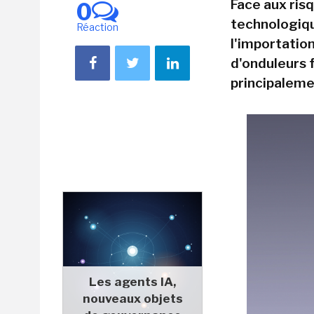
Face aux ris
0
technologiqu
Réaction
l'importatio
d'onduleurs f
principalemen
Les agents IA,
nouveaux objets