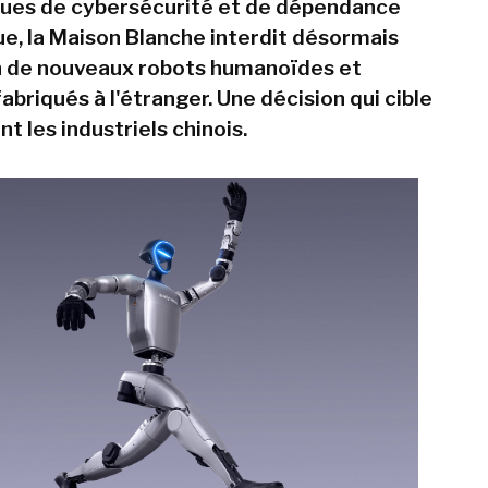
ques de cybersécurité et de dépendance
e, la Maison Blanche interdit désormais
n de nouveaux robots humanoïdes et
abriqués à l'étranger. Une décision qui cible
t les industriels chinois.