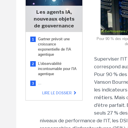
Les agents IA,
nouveaux objets
de gouvernance
Pour 90 % des répo
Gartner prévoit une
1
d
croissance
exponentielle de l'IA
agentique
Superviser l'I
L'observabilité
2
correspond aux
incontournable pour l'IA
Pour 90 % des 
agentique
Vanson Bourne 
...
3
les indicateur
LIRE LE DOSSIER
métiers. Mais c
d'être parfait.
seuls 27 % des
niveaux de performance de l'IT, les DS