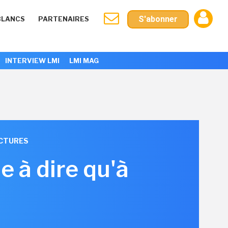
S'abonner
BLANCS
PARTENAIRES
INTERVIEW LMI
LMI MAG
UCTURES
le à dire qu'à