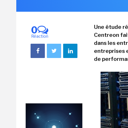
Une étude ré
0
Centreon fait
Réaction
dans les entr
entreprises 
de performan