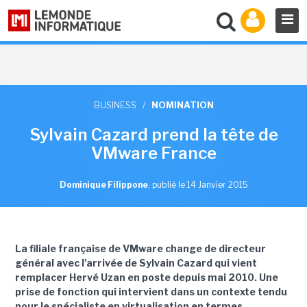
BUSINESS
/
NOMINATION
Sylvain Cazard prend la tête de
VMware France
Dominique Filippone
,
publié le 14 Janvier 2015
La filiale française de VMware change de directeur
général avec l'arrivée de Sylvain Cazard qui vient
remplacer Hervé Uzan en poste depuis mai 2010. Une
prise de fonction qui intervient dans un contexte tendu
pour le spécialiste en virtualisation en termes