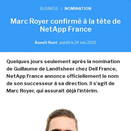
BUSINESS
/
NOMINATION
Marc Royer confirmé à la tête de
NetApp France
Benoît Huet
,
publié le 24 Juin 2026
Quelques jours seulement après la nomination
de Guillaume de Landtsheer chez Dell France,
NetApp France annonce officiellement le nom
de son successeur à sa direction. Il s'agit de
Marc Royer, qui assurait déjà l'intérim.