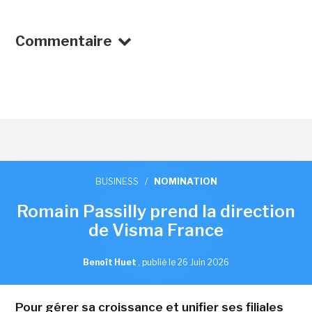
Commentaire
BUSINESS
/
NOMINATION
Romain Passilly prend la direction
de Visma France
Benoît Huet
,
publié le 26 Juin 2026
Pour gérer sa croissance et unifier ses filiales