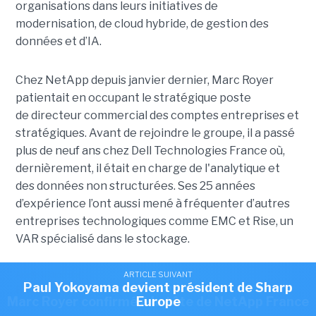
organisations dans leurs initiatives de
modernisation, de cloud hybride, de gestion des
données et d’IA.
Chez NetApp depuis janvier dernier, Marc Royer
patientait en occupant le stratégique poste
de directeur commercial des comptes entreprises et
stratégiques. Avant de rejoindre le groupe, il a passé
plus de neuf ans chez Dell Technologies France où,
dernièrement, il était en charge de l'analytique et
des données non structurées. Ses 25 années
d’expérience l’ont aussi mené à fréquenter d’autres
entreprises technologiques comme EMC et Rise, un
VAR spécialisé dans le stockage.
ARTICLE SUIVANT
ARTICLE SUIVANT
Article rédigé par
Romain Passilly prend la direction de Visma
Paul Yokoyama devient président de Sharp
ARTICLE SUIVANT
Benoît Huet
Marc Royer confirmé à la tête de NetApp France
Europe
France